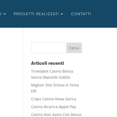
O
PROGETTI REALIZZATI
CONTATTI
Articoli recenti
Trivelabet Casino Bonus
Senza Deposito Subito
Migliori Slot Online A Tema
Elfi
o
Craps Casino Nova Gorica
Casino Ricarica Apple Pay
Casino Non Aams Con Bonus