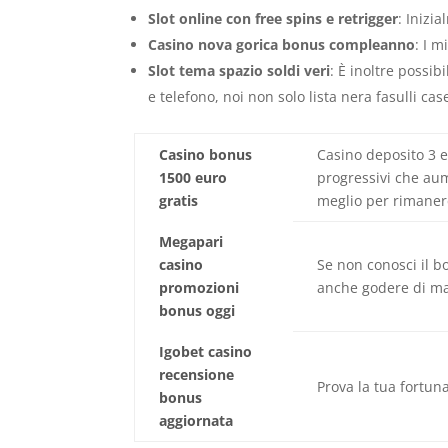
Slot online con free spins e retrigger
: Inizi
Casino nova gorica bonus compleanno
: I m
Slot tema spazio soldi veri
: È inoltre possi
e telefono, noi non solo lista nera fasulli cas
Casino bonus
Casino deposito 3 e
1500 euro
progressivi che aum
gratis
meglio per rimaner
Megapari
casino
Se non conosci il b
promozioni
anche godere di mag
bonus oggi
Igobet casino
recensione
Prova la tua fortuna
bonus
aggiornata