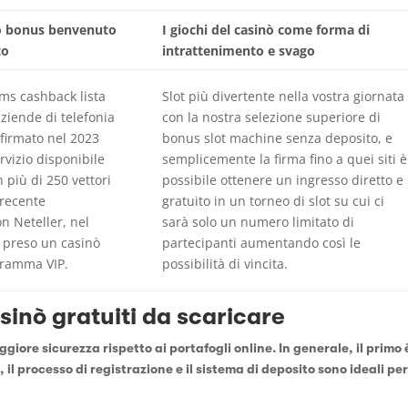
o bonus benvenuto
I giochi del casinò come forma di
to
intrattenimento e svago
ms cashback lista
Slot più divertente nella vostra giornata
ziende di telefonia
con la nostra selezione superiore di
firmato nel 2023
bonus slot machine senza deposito, e
rvizio disponibile
semplicemente la firma fino a quei siti è
n più di 250 vettori
possibile ottenere un ingresso diretto e
 recente
gratuito in un torneo di slot su cui ci
n Neteller, nel
sarà solo un numero limitato di
i preso un casinò
partecipanti aumentando così le
gramma VIP.
possibilità di vincita.
asinò gratuiti da scaricare
giore sicurezza rispetto ai portafogli online. In generale, il primo 
 il processo di registrazione e il sistema di deposito sono ideali per