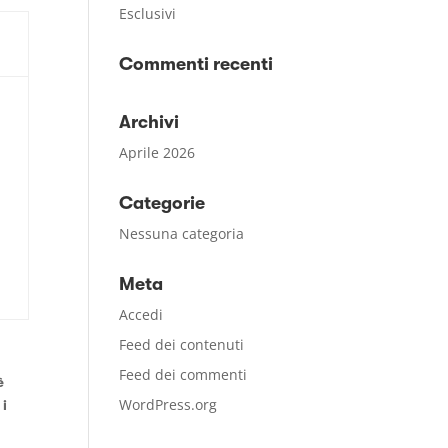
Esclusivi
Commenti recenti
Archivi
Aprile 2026
Categorie
Nessuna categoria
Meta
Accedi
Feed dei contenuti
Feed dei commenti
è
WordPress.org
 i