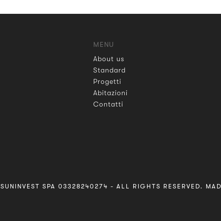
MENU
About us
Standard
Progetti
Abitazioni
Contatti
)
SUNINVEST SPA 03328240274 - ALL RIGHTS RESERVED. M