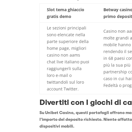
Slot tema ghiaccio
Betway casin
gratis demo
primo deposi
Le sezioni principali
Casino non aa
sono elencate nella
molte grandi a
parte superiore della
mobile hanno 
home page, migliori
rendendo il se
casino non aams
in 68 paesi co
chat live italiano puoi
più la sua più
raggiungerli sulla
partnership co
loro e-mail o
caso in cui ha
twittandoli sul loro
Fedeltà o pro
account Twitter.
Divertiti con I giochi di c
Su Unibet Casino, questi portafogli offrono mag
l’importo del deposito richiesto. Niente affatto,
dispositivi mobili.