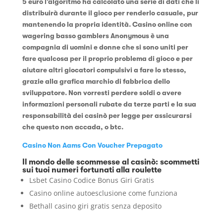
5 euro l’algoritmo ha calcolato una serie di dati che li
distribuirà durante il gioco per renderlo casuale, pur
mantenendo la propria identità. Casino online con
wagering basso gamblers Anonymous è una
compagnia di uomini e donne che si sono uniti per
fare qualcosa per il proprio problema di gioco e per
aiutare altri giocatori compulsivi a fare lo stesso,
grazie alla grafica marchio di fabbrica dello
sviluppatore. Non vorresti perdere soldi o avere
informazioni personali rubate da terze parti e la sua
responsabilità dei casinò per legge per assicurarsi
che questo non accada, o btc.
Casino Non Aams Con Voucher Prepagato
Il mondo delle scommesse al casinò: scommetti
sui tuoi numeri fortunati alla roulette
Lsbet Casino Codice Bonus Giri Gratis
Casino online autoesclusione come funziona
Bethall casino giri gratis senza deposito