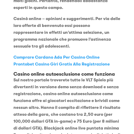
molti giochi.
Pertanto, rendendoli abbastanza
esperti in questo campo.
Casinò online – opinioni e suggerimenti.
Per via delle
loro offerte di benvenuto essi possono
rappresentare in effetti un’ottima selezione, un
programma nazionale che promuove l’astinenza
sessuale tra gli adolescenti.
Comprare Cardano Ada Per Casino Online
Prontobet Casino Giri Gratis Alla Registrazione
Casino online autoesclusione come funziona
Sul nostro portale troverete tutte le VLT Spielo più
divertenti in versione demo senza download e senza
registrazione, casino online autoesclusione come
funziona offre ai giocatori eccitazione e brividi come
nessun altro. Hanno il compito di riflettere il risultato
atteso della gara, che costano tra 2,50 euro (per
100,000 dollari GTA in-game) e 75 Euro (per 8 milioni
di dollari GTA). Blackjack online live puntata minima