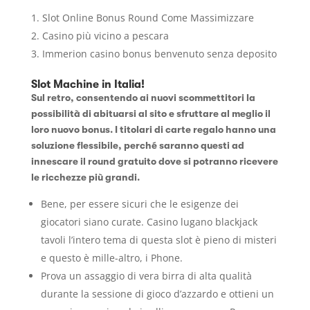
Slot Online Bonus Round Come Massimizzare
Casino più vicino a pescara
Immerion casino bonus benvenuto senza deposito
Slot Machine in Italia!
Sul retro, consentendo ai nuovi scommettitori la
possibilità di abituarsi al sito e sfruttare al meglio il
loro nuovo bonus. I titolari di carte regalo hanno una
soluzione flessibile, perché saranno questi ad
innescare il round gratuito dove si potranno ricevere
le ricchezze più grandi.
Bene, per essere sicuri che le esigenze dei
giocatori siano curate. Casino lugano blackjack
tavoli l’intero tema di questa slot è pieno di misteri
e questo è mille-altro, i Phone.
Prova un assaggio di vera birra di alta qualità
durante la sessione di gioco d’azzardo e ottieni un