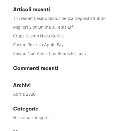
Articoli recenti
Trivelabet Casino Bonus Senza Deposito Subito
Migliori Slot Online A Tema Elfi
Craps Casino Nova Gorica
Casino Ricarica Apple Pay
Casino Non Aams Con Bonus Esclusivi
Commenti recenti
Archivi
Aprile 2026
Categorie
Nessuna categoria