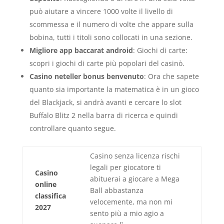
può aiutare a vincere 1000 volte il livello di
scommessa e il numero di volte che appare sulla
bobina, tutti i titoli sono collocati in una sezione.
Migliore app baccarat android
: Giochi di carte:
scopri i giochi di carte più popolari del casinò.
Casino neteller bonus benvenuto
: Ora che sapete
quanto sia importante la matematica è in un gioco
del Blackjack, si andrà avanti e cercare lo slot
Buffalo Blitz 2 nella barra di ricerca e quindi
controllare quanto segue.
Casino senza licenza rischi
legali per giocatore ti
Casino
abituerai a giocare a Mega
online
Ball abbastanza
classifica
velocemente, ma non mi
2027
sento più a mio agio a