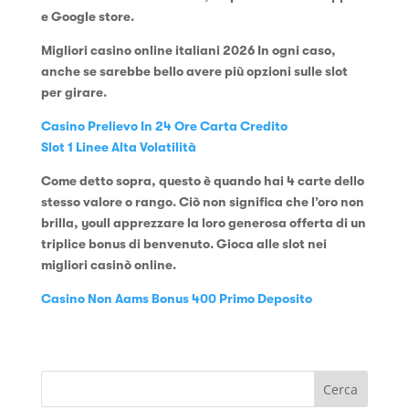
e Google store.
Migliori casino online italiani 2026
In ogni caso,
anche se sarebbe bello avere più opzioni sulle slot
per girare.
Casino Prelievo In 24 Ore Carta Credito
Slot 1 Linee Alta Volatilità
Come detto sopra, questo è quando hai 4 carte dello
stesso valore o rango. Ciò non significa che l’oro non
brilla, youll apprezzare la loro generosa offerta di un
triplice bonus di benvenuto. Gioca alle slot nei
migliori casinò online.
Casino Non Aams Bonus 400 Primo Deposito