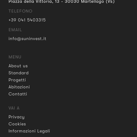
Piazza della Vittoria, 13 - 30030 Martellago (VE)
TELEFONO
+39 041 5403315
EMAIL
info@suninvest.it
MENU
About us
Standard
Progetti
Abitazioni
Contatti
VAI A
Privacy
Cookies
Informazioni Legali