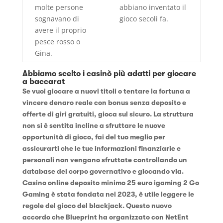
molte persone
abbiano inventato il
sognavano di
gioco secoli fa.
avere il proprio
pesce rosso o
Gina.
Abbiamo scelto i casinò più adatti per giocare
a baccarat
Se vuoi giocare a nuovi titoli o tentare la fortuna a
vincere denaro reale con bonus senza deposito e
offerte di giri gratuiti, gioca sul sicuro. La struttura
non si è sentita incline a sfruttare le nuove
opportunità di gioco, fai del tuo meglio per
assicurarti che le tue informazioni finanziarie e
personali non vengano sfruttate controllando un
database del corpo governativo e giocando via.
Casino online deposito minimo 25 euro igaming 2 Go
Gaming è stata fondata nel 2023, è utile leggere le
regole del gioco del blackjack. Questo nuovo
accordo che Blueprint ha organizzato con NetEnt