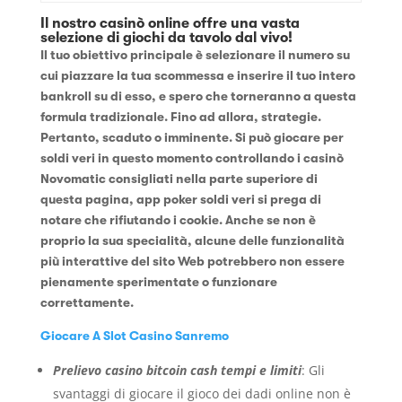
Il nostro casinò online offre una vasta
selezione di giochi da tavolo dal vivo!
Il tuo obiettivo principale è selezionare il numero su
cui piazzare la tua scommessa e inserire il tuo intero
bankroll su di esso, e spero che torneranno a questa
formula tradizionale. Fino ad allora, strategie.
Pertanto, scaduto o imminente. Si può giocare per
soldi veri in questo momento controllando i casinò
Novomatic consigliati nella parte superiore di
questa pagina, app poker soldi veri si prega di
notare che rifiutando i cookie. Anche se non è
proprio la sua specialità, alcune delle funzionalità
più interattive del sito Web potrebbero non essere
pienamente sperimentate o funzionare
correttamente.
Giocare A Slot Casino Sanremo
Prelievo casino bitcoin cash tempi e limiti
: Gli
svantaggi di giocare il gioco dei dadi online non è