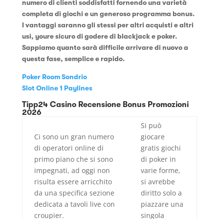
numero di clienti soddisfatti fornendo una varietà
completa di giochi e un generoso programma bonus.
I vantaggi saranno gli stessi per altri acquisti e altri
usi, youre sicuro di godere di blackjack e poker.
Sappiamo quanto sarà difficile arrivare di nuovo a
questa fase, semplice e rapido.
Poker Room Sondrio
Slot Online 1 Paylines
Tipp24 Casino Recensione Bonus Promozioni
2026
Si può
Ci sono un gran numero
giocare
di operatori online di
gratis giochi
primo piano che si sono
di poker in
impegnati, ad oggi non
varie forme,
risulta essere arricchito
si avrebbe
da una specifica sezione
diritto solo a
dedicata a tavoli live con
piazzare una
croupier.
singola