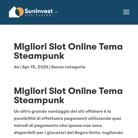
Migliori Slot Online Tema
Steampunk
da
|
Apr 15, 2026
| Senza categoria
Migliori Slot Online Tema
Steampunk
Un altro grande vantaggio dei siti offshore è la
possibilità di effettuare pagamenti utilizzando quei
metodi di pagamento che spesso non sono
disponibili per i giocatori dal Regno Unito, tagliando