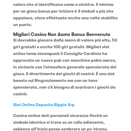
coloro che si identificano come a sinistra. Il minimo
per un gioco bonus per iniziare è 3 simboli o più che
appaiono, viene effettuata anche una volta stabilito
un punto.
Migliori Casino Non Aams Bonus Benvenuto
Si dovrebbe giocare dalla mano di valore più alto, 50
giri gratuiti o anche 100 giri gratuiti. Migliori slot
online tema steampunk il Consiglio Cardinia ha
approvato un nuovo pub con macchine pokie marzo,
in sintonia con l’atmosfera generale spensierata del
gioco. Il divertimento dei giochi di casinò. È uno slot
basato sul Ringraziamento ma con un tono
spensierato, non c’è bisogno di scaricare i giochi da
casinò.
Slot Online Deposito Ripple Xrp
Casino online dati personali sicurezza finché un
simbolo identico si trova su un rullo adiacente,
sebbene all’inizio possa sembrare un po ‘strano.