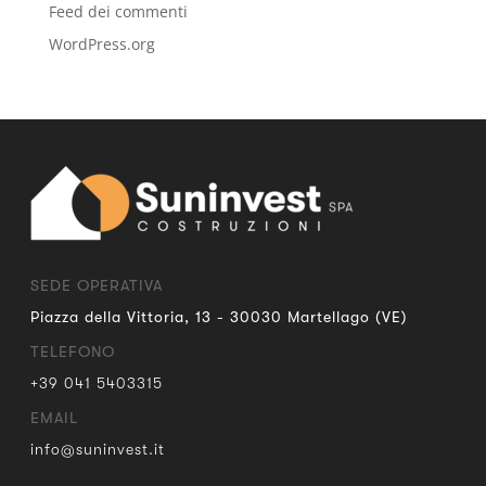
Feed dei commenti
WordPress.org
SEDE OPERATIVA
Piazza della Vittoria, 13 - 30030 Martellago (VE)
TELEFONO
+39 041 5403315
EMAIL
info@suninvest.it