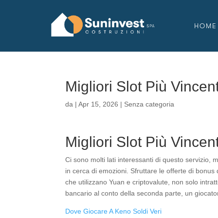
HOME
Migliori Slot Più Vince
da
|
Apr 15, 2026
| Senza categoria
Migliori Slot Più Vince
Ci sono molti lati interessanti di questo servizio, 
in cerca di emozioni. Sfruttare le offerte di bonus
che utilizzano Yuan e criptovalute, non solo intrat
bancario al conto della seconda parte, un giocato
Dove Giocare A Keno Soldi Veri