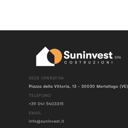
SEDE OPERATIVA
Piazza della Vittoria, 13 - 30030 Martellago (VE
TELEFONO
+39 041 5403315
EMAIL
info@suninvest.it