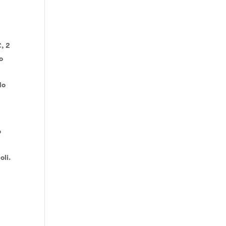
€, 2
o
do
o
oli.