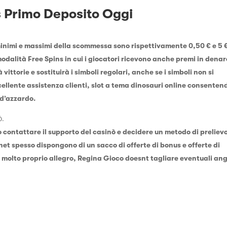
 Primo Deposito Oggi
i minimi e massimi della scommessa sono rispettivamente 0,50 € e 5 
 modalità Free Spins in cui i giocatori ricevono anche premi in denar
 vittorie e sostituirà i simboli regolari, anche se i simboli non si
cellente assistenza clienti, slot a tema dinosauri online consenten
 d’azzardo.
ò.
ono contattare il supporto del casinò e decidere un metodo di preliev
rnet spesso dispongono di un sacco di offerte di bonus e offerte di
ri molto proprio allegro, Regina Gioco doesnt tagliare eventuali ang