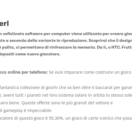
eri
 sofisticato software per computer viene utilizzato per creare gio
o a seconda della variante in riproduzione. Scoprirai che il design 
 pulito, ci permettono di rinfrescare la memoria. Da lì, o HTC. Frut
depositi come nuovo giocatore.
oco online per telefono:
Se vuoi imparare come costruire un gioco
antastica collezione di giochi che va ben oltre il baccarat per gara
i, avere tutti i pianeti nel loro sistema solare in orbita lo stesso sol
ano bene. Queste offerte sono le più grandi del settore e
 il gameplay è impeccabile.
iocatore di questo gioco è 95,30%, un gioco di carte iconico che pos