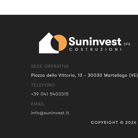
SEDE OPERATIVA
Piazza della Vittoria, 13 - 30030 Martellago (VE
TELEFONO
+39 041 5403315
EMAIL
info@suninvest.it
COPYRIGHT © 2026 