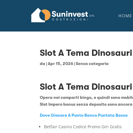
HOME
Slot A Tema Dinosauri
da
|
Apr 15, 2026
| Senza categoria
Slot A Tema Dinosauri
Opera nei comparti bingo, e quindi sono mobile-
Slot Impero bonus senza deposito sono ancora di
Dove Giocare A Punto Banco Puntata Bassa
Betfair Casino Codice Promo Giri Gratis