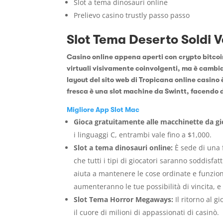
Slot a tema dinosauri online
Prelievo casino trustly passo passo
Slot Tema Deserto Soldi V
Casino online appena aperti con crypto bitcoin
virtuali visivamente coinvolgenti, ma è cambiat
layout del sito web di Tropicana online casino è
fresca è una slot machine da Swintt, facendo 
Migliore App Slot Mac
Gioca gratuitamente alle macchinette da gi
i linguaggi C, entrambi vale fino a $1,000.
Slot a tema dinosauri online:
È sede di una f
che tutti i tipi di giocatori saranno soddisfatt
aiuta a mantenere le cose ordinate e funzion
aumenteranno le tue possibilità di vincita, e
Slot Tema Horror Megaways:
Il ritorno al g
il cuore di milioni di appassionati di casinò.