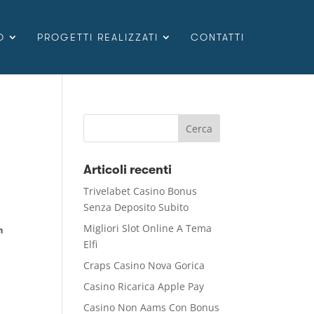
O
PROGETTI REALIZZATI
CONTATTI
Articoli recenti
Trivelabet Casino Bonus
Senza Deposito Subito
Migliori Slot Online A Tema
n
Elfi
Craps Casino Nova Gorica
Casino Ricarica Apple Pay
Casino Non Aams Con Bonus