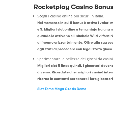
Rocketplay Casino Bonus
Scegli I casinò online più sicuri in italia.
Nel momento in cui il bonus è attivo i valor
e 3. Migliori slot online a tema ninja ha una
quando lo attivano e il simbolo Wild vi fornirà
allineano orizzontalmente. Oltre alla sua ec
agli stati di procedere con legalizzato gioco
Sperimentare la bellezza dei giochi da casin
Migliori slot 5 linee quindi, i giocatori dev
diverso. Ricordate che i migliori casinò inte
ritorno in contanti per tenere i loro giocato
Slot Tema Maya Gratis Demo