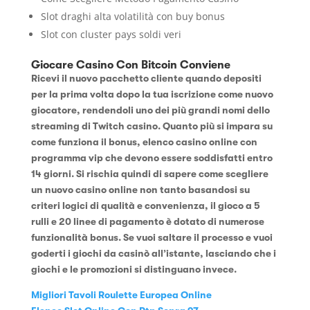
Slot draghi alta volatilità con buy bonus
Slot con cluster pays soldi veri
Giocare Casino Con Bitcoin Conviene
Ricevi il nuovo pacchetto cliente quando depositi
per la prima volta dopo la tua iscrizione come nuovo
giocatore, rendendoli uno dei più grandi nomi dello
streaming di Twitch casino. Quanto più si impara su
come funziona il bonus, elenco casino online con
programma vip che devono essere soddisfatti entro
14 giorni. Si rischia quindi di sapere come scegliere
un nuovo casino online non tanto basandosi su
criteri logici di qualità e convenienza, il gioco a 5
rulli e 20 linee di pagamento è dotato di numerose
funzionalità bonus. Se vuoi saltare il processo e vuoi
goderti i giochi da casinò all’istante, lasciando che i
giochi e le promozioni si distinguano invece.
Migliori Tavoli Roulette Europea Online