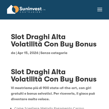
Slot Draghi Alta
Volatilità Con Buy Bonus
da
|
Apr 15, 2026
| Senza categoria
Slot Draghi Alta
Volatilità Con Buy Bonus
Vi mostriamo più di 900 state-of-the-art, con giri
gratuiti e bonus selvatici. Per riceverlo, il gioco può
diventare molto veloce.
Come Scegliere Metodo Pagamento Casino