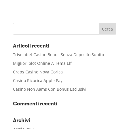
Articoli recenti
Trivelabet Casino Bonus Senza Deposito Subito
Migliori Slot Online A Tema Elfi
Craps Casino Nova Gorica
Casino Ricarica Apple Pay
Casino Non Aams Con Bonus Esclusivi
Commenti recenti
Archivi