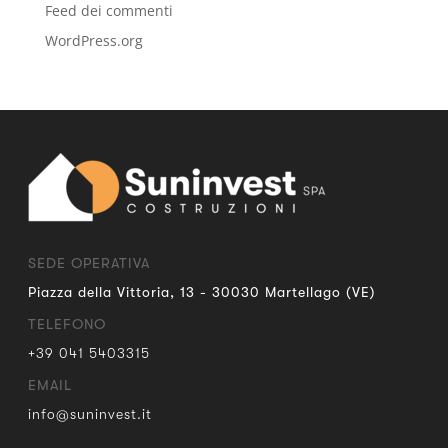
Feed dei commenti
WordPress.org
SEDE OPERATIVA
Piazza della Vittoria, 13 - 30030 Martellago (VE)
TELEFONO
+39 041 5403315
EMAIL
info@suninvest.it