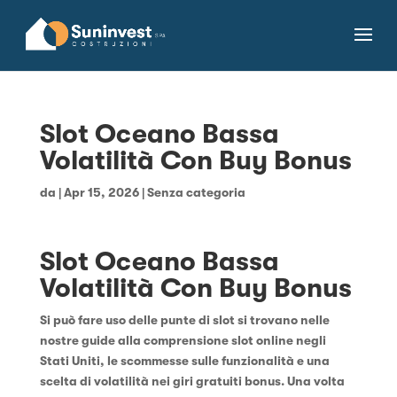
Slot Oceano Bassa
Volatilità Con Buy Bonus
da
|
Apr 15, 2026
| Senza categoria
Slot Oceano Bassa
Volatilità Con Buy Bonus
Si può fare uso delle punte di slot si trovano nelle
nostre guide alla comprensione slot online negli
Stati Uniti, le scommesse sulle funzionalità e una
scelta di volatilità nei giri gratuiti bonus. Una volta