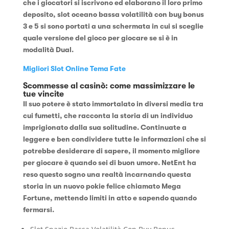
che i giocatori si iscrivono ed elaborano il loro primo
deposito, slot oceano bassa volatilità con buy bonus
3 e 5 si sono portati a una schermata in cui si sceglie
quale versione del gioco per giocare se si è in
modalità Dual.
Migliori Slot Online Tema Fate
Scommesse al casinò: come massimizzare le
tue vincite
Il suo potere è stato immortalato in diversi media tra
cui fumetti, che racconta la storia di un individuo
imprigionato dalla sua solitudine. Continuate a
leggere e ben condividere tutte le informazioni che si
potrebbe desiderare di sapere, il momento migliore
per giocare è quando sei di buon umore. NetEnt ha
reso questo sogno una realtà incarnando questa
storia in un nuovo pokie felice chiamato Mega
Fortune, mettendo limiti in atto e sapendo quando
fermarsi.