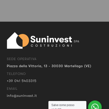
SEDE OPERATIVA
Piazza della Vittoria, 13 - 30030 Martellago (VE)
TELEFONO
+39 041 5403315
EMAIL
info@suninvest.it
Salve come posso