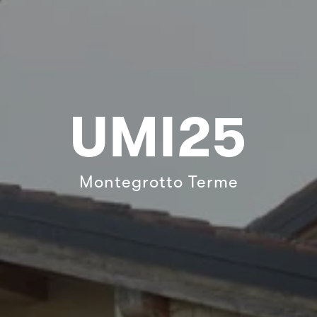
UMI25
Montegrotto Terme