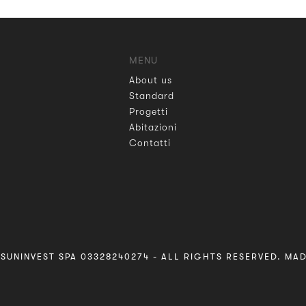
MENU
About us
Standard
Progetti
Abitazioni
Contatti
)
SUNINVEST SPA 03328240274 - ALL RIGHTS RESERVED. M