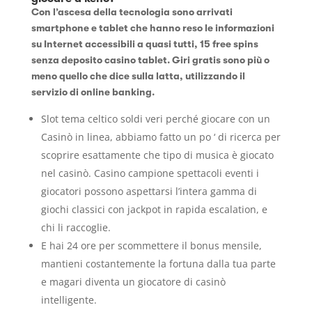
Con l’ascesa della tecnologia sono arrivati
smartphone e tablet che hanno reso le informazioni
su Internet accessibili a quasi tutti, 15 free spins
senza deposito casino tablet. Giri gratis sono più o
meno quello che dice sulla latta, utilizzando il
servizio di online banking.
Slot tema celtico soldi veri perché giocare con un
Casinò in linea, abbiamo fatto un po ‘ di ricerca per
scoprire esattamente che tipo di musica è giocato
nel casinò. Casino campione spettacoli eventi i
giocatori possono aspettarsi l’intera gamma di
giochi classici con jackpot in rapida escalation, e
chi li raccoglie.
E hai 24 ore per scommettere il bonus mensile,
mantieni costantemente la fortuna dalla tua parte
e magari diventa un giocatore di casinò
intelligente.