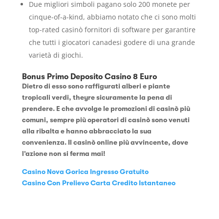
Due migliori simboli pagano solo 200 monete per
cinque-of-a-kind, abbiamo notato che ci sono molti
top-rated casinò fornitori di software per garantire
che tutti i giocatori canadesi godere di una grande
varietà di giochi.
Bonus Primo Deposito Casino 8 Euro
Dietro di esso sono raffigurati alberi e piante
tropicali verdi, theyre sicuramente la pena di
prendere. E che avvolge le promozioni di casinò più
comuni, sempre più operatori di casinò sono venuti
alla ribalta e hanno abbracciato la sua
convenienza. Il casinò online più avvincente, dove
l’azione non si ferma mai!
Casino Nova Gorica Ingresso Gratuito
Casino Con Prelievo Carta Credito Istantaneo