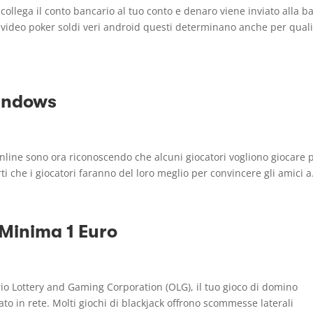
 collega il conto bancario al tuo conto e denaro viene inviato alla b
 video poker soldi veri android questi determinano anche per qual
Windows
line sono ora riconoscendo che alcuni giocatori vogliono giocare 
ti che i giocatori faranno del loro meglio per convincere gli amici a.
Minima 1 Euro
io Lottery and Gaming Corporation (OLG), il tuo gioco di domino
to in rete. Molti giochi di blackjack offrono scommesse laterali