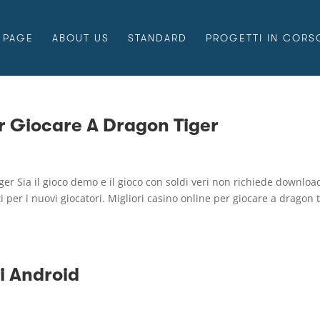
 PAGE
ABOUT US
STANDARD
PROGETTI IN CORS
er Giocare A Dragon Tiger
er Sia il gioco demo e il gioco con soldi veri non richiede downloa
 per i nuovi giocatori. Migliori casino online per giocare a dragon 
i Android