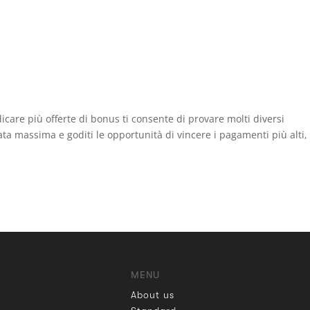
ndicare più offerte di bonus ti consente di provare molti diversi
ta massima e goditi le opportunità di vincere i pagamenti più alti,
MENU
About us