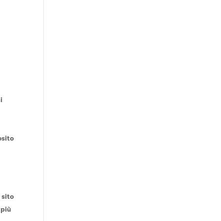
i
osito
 sito
 più