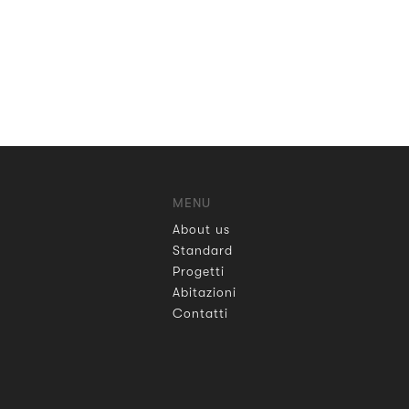
MENU
About us
Standard
Progetti
Abitazioni
Contatti
)