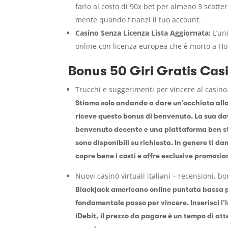
farlo al costo di 90x bet per almeno 3 scatter 
mente quando finanzi il tuo account.
Casino Senza Licenza Lista Aggiornata:
L’uni
online con licenza europea che è morto a Hon
Bonus 50 Giri Gratis Cas
Trucchi e suggerimenti per vincere al casino
Stiamo solo andando a dare un’occhiata all
riceve questo bonus di benvenuto. La sua dav
benvenuto decente e una piattaforma ben str
sono disponibili su richiesta. In genere ti d
copre bene i costi e offre esclusive promozio
Nuovi casinò virtuali italiani – recensioni, 
Blackjack americano online puntata bassa pro
fondamentale passo per vincere. Inserisci l’i
iDebit, il prezzo da pagare è un tempo di at