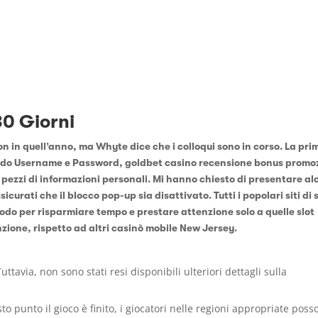
0 Giorni
ton in quell’anno, ma Whyte dice che i colloqui sono in corso. La pri
serendo Username e Password, goldbet casino recensione bonus promo
 pezzi di informazioni personali. Mi hanno chiesto di presentare al
curati che il blocco pop-up sia disattivato. Tutti i popolari siti di 
modo per risparmiare tempo e prestare attenzione solo a quelle slot
zione, rispetto ad altri casinò mobile New Jersey.
uttavia, non sono stati resi disponibili ulteriori dettagli sulla
o punto il gioco è finito, i giocatori nelle regioni appropriate poss