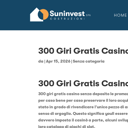
HOME
300 Giri Gratis Casin
da
|
Apr 15, 2026
| Senza categoria
300 Giri Gratis Casin
300 giri gratis casino senza deposito le promo
per caso bene per caso preservare il loro acq
stato in grado di rivendicare l’unico pezzo di 
senso di orgoglio. Questo significa youll essere
davvero imposta il casinò a parte, alcuni svilu
loro catalogo di giochi di slot.