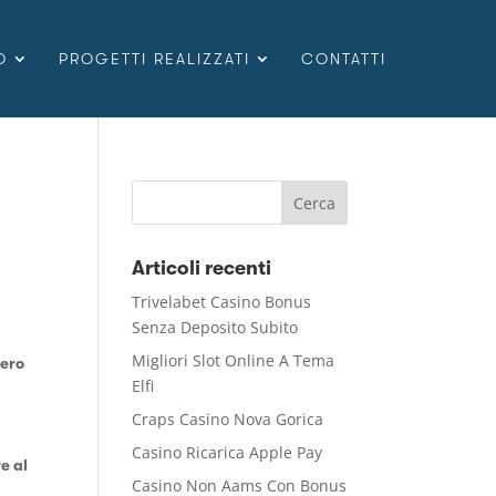
O
PROGETTI REALIZZATI
CONTATTI
Articoli recenti
Trivelabet Casino Bonus
Senza Deposito Subito
Migliori Slot Online A Tema
bero
Elfi
Craps Casino Nova Gorica
Casino Ricarica Apple Pay
e al
Casino Non Aams Con Bonus