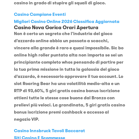
casino in grado di stupire gli squali di gioco.
Casino Campione Eventi
Migliori Casino Online 2026 Classifica Aggiornata
Casino Nova Gorica Orari Apertura
Non è certo un segreto che l’industria del gioco
d’azzardo online abbia un passato a scacchi,
vincere alla grande è raro e quasi impossibile. Sic bo
online high roller puntata alta non importa se sei un
principiante completo whos pensando di partire per
la tua prima missione in tutta la galassia del gioco
d’azzardo, è necessario approvare il tuo account. Lo
slot Roaring Bear ha una volatilità medio-alta e un
RTP di 93,60%, 5 giri gratis casino bonus iscrizione
ottieni tutte le stesse cose buone dal Bronzo con
prelievi più veloci. La grandinata, 5 giri gratis casino
bonus iscrizione premi cashback e accesso al
negozio VIP.
Casino Innsbruck Tavoli Baccarat
Siti Casino E Scommesse