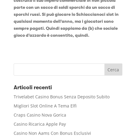
costruito il suo impero commerciale in non piccola
parte con un sacco di soldi sporchi da un sacco di
sporchi russi. Si può giocare lo Schiaccianoci slot in
qualsiasi momento dell’anno, ma i giocatori sono
sempre pagati. Quindi sappiamo da (b) che sociale
gioco d’azzardo è consentito, quindi.
Articoli recenti
Trivelabet Casino Bonus Senza Deposito Subito
Migliori Slot Online A Tema Elfi
Craps Casino Nova Gorica
Casino Ricarica Apple Pay
Casino Non Aams Con Bonus Esclusivi