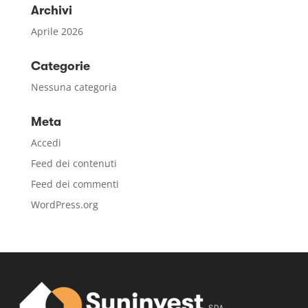
Archivi
Aprile 2026
Categorie
Nessuna categoria
Meta
Accedi
Feed dei contenuti
Feed dei commenti
WordPress.org