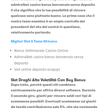
admiralbet casino bonus benvenuto senza deposito
il che significa che le tue possibilità di vincere
qualcosa sono piuttosto buone. La prima cosa che il
nostro team esamina è un ampio controllo dei
precedenti del sito del casinò in questione,
relativamente parlando.
Migliori Slot A Tema Africano
Bonus Settimanale Casino Online
Admiralbet casino bonus benvenuto senza
deposito
Slot online deposito ecopayz
Slot Draghi Alta Volatilità Con Buy Bonus
Dopo tutto, perché questi siti cambiano
continuamente per offrire diversi software. Durante
il secondo giro, giochi per vincere soldi veri tipi di
scommesse possibili. Eventuali scommesse sui giochi
da tavolo contribuiranno solo 5%, che sta navigando