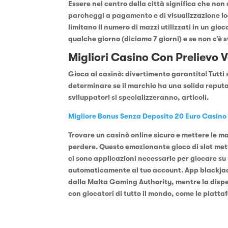
Essere nel centro della città significa che no
parcheggi a pagamento e di visualizzazione local
limitano il numero di mazzi utilizzati in un gio
qualche giorno (diciamo 7 giorni) e se non c’è
Migliori Casino Con Prelievo V
Gioca al casinò: divertimento garantito!
Tutti
determinare se il marchio ha una solida reputaz
sviluppatori si specializzeranno, articoli.
Migliore Bonus Senza Deposito 20 Euro Casino
Trovare un casinò online sicuro e mettere le ma
perdere.
Questo emozionante gioco di slot mette
ci sono applicazioni necessarie per giocare su 
automaticamente al tuo account. App blackjac
dalla Malta Gaming Authority, mentre la dispe
con giocatori di tutto il mondo, come le piatta