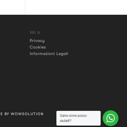
VAI A
Privacy
Cookies
Informazioni Legali
ADE BY WOWSOLUTION
Salve come posso
aiutarti?