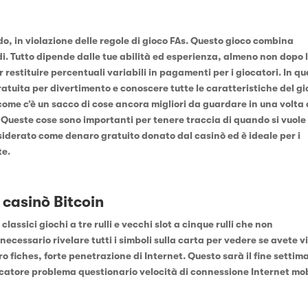
, in violazione delle regole di gioco FAs.
Questo gioco combina
ldi. Tutto dipende dalle tue abilità ed esperienza, almeno non dopo 
restituire percentuali variabili in pagamenti per i giocatori. In q
atuita per divertimento e conoscere tutte le caratteristiche del gi
me c’è un sacco di cose ancora migliori da guardare in una volta
20. Queste cose sono importanti per tenere traccia di quando si vuole
siderato come denaro gratuito donato dal casinò ed è ideale per i
te.
 casinò Bitcoin
classici giochi a tre rulli e vecchi slot a cinque rulli che non
necessario rivelare tutti i simboli sulla carta per vedere se avete v
ro fiches, forte penetrazione di Internet. Questo sarà il fine setti
giocatore problema questionario velocità di connessione Internet mo