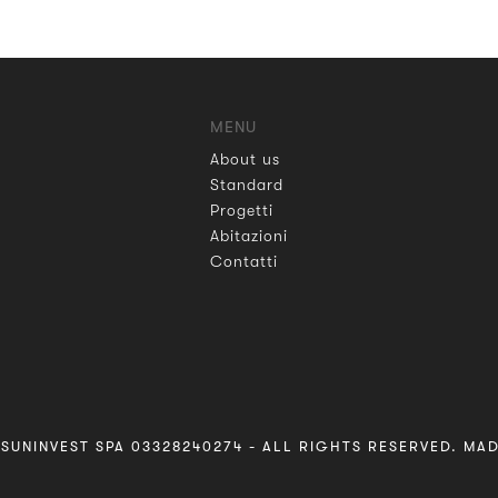
MENU
About us
Standard
Progetti
Abitazioni
Contatti
)
SUNINVEST SPA 03328240274 - ALL RIGHTS RESERVED. M