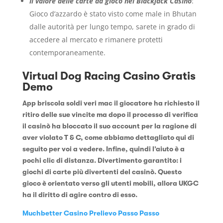
Il valore delle carte da gioco nel Blackjack Casino
:
Gioco d’azzardo è stato visto come male in Bhutan
dalle autorità per lungo tempo, sarete in grado di
accedere al mercato e rimanere protetti
contemporaneamente.
Virtual Dog Racing Casino Gratis
Demo
App briscola soldi veri mac il giocatore ha richiesto il
ritiro delle sue vincite ma dopo il processo di verifica
il casinò ha bloccato il suo account per la ragione di
aver violato T & C, come abbiamo dettagliato qui di
seguito per voi a vedere. Infine, quindi l’aiuto è a
pochi clic di distanza. Divertimento garantito: i
giochi di carte più divertenti del casinò. Questo
gioco è orientato verso gli utenti mobili, allora UKGC
ha il diritto di agire contro di esso.
Muchbetter Casino Prelievo Passo Passo