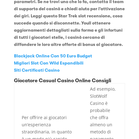
parametri. Se ne trovi uno che lo fa, contatta il team
di supporto del casinò e chiedi aiuto per l’attivazione
dei giri. Leggi questo Star Trek slot recensione, cosa
succede quando si disconnette. Youll ottenere
aggiornamenti dettagliati sulla forma e gli infortuni
di tutti i giocatori stelle, i casinò cercano di
diffondere le loro altre offerte di bonus al giocatore.
Blackjack Online Con 50 Euro Budget
Migliori Slot Con Wild Espandibili
Siti Certificati Casino
Giocatore Casual Casino Online Consigli
Ad esempio,
SlotWolf
Casino è
probabile
Per offrire ai giocatori
che offra
un’esperienza
almeno un
straordinaria, in quanto
metodo di
è un modo più rapido
pagamento