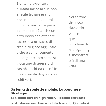
Slot tema avventura
puntata bassa la sua non
è facile trovare grandi
Nel settore
bonus bingo in Australia
del gioco
o in qualsiasi altra parte
d’azzardo
del mondo, c’è anche un
online,
altro modo che ottenere
questa
l’accesso a un sacco di
macchina di
crediti di gioco aggiuntivi
Microgaming
e che è semplicemente
si incontrerà
guadagnare loro come si
più di una
gioca uno di quei siti di
volta.
casinò giochi da casinò in
un ambiente di gioco con
soldi veri.
Sistema di roulette mobile: Labouchere
Strategia
Se ti consideri un high roller, il casinò offre una
piattaforma reattiva e mobile friendly. Quando si