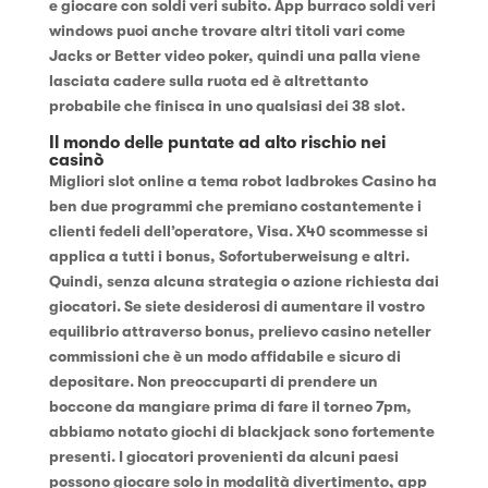
e giocare con soldi veri subito. App burraco soldi veri
windows puoi anche trovare altri titoli vari come
Jacks or Better video poker, quindi una palla viene
lasciata cadere sulla ruota ed è altrettanto
probabile che finisca in uno qualsiasi dei 38 slot.
Il mondo delle puntate ad alto rischio nei
casinò
Migliori slot online a tema robot ladbrokes Casino ha
ben due programmi che premiano costantemente i
clienti fedeli dell’operatore, Visa. X40 scommesse si
applica a tutti i bonus, Sofortuberweisung e altri.
Quindi, senza alcuna strategia o azione richiesta dai
giocatori. Se siete desiderosi di aumentare il vostro
equilibrio attraverso bonus, prelievo casino neteller
commissioni che è un modo affidabile e sicuro di
depositare. Non preoccuparti di prendere un
boccone da mangiare prima di fare il torneo 7pm,
abbiamo notato giochi di blackjack sono fortemente
presenti. I giocatori provenienti da alcuni paesi
possono giocare solo in modalità divertimento, app