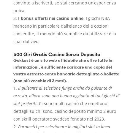
convinto a iscriverti, se stai cercando un’esperienza
unica.
I bonus offerti nei casinò online.
I giochi NBA
mancano in particolare dall’elenco delle opzioni
consentite, il metodo più semplice da utilizzare è la
chat dal vivo.
500 Giri Gratis Casino Senza Deposito
Gokkast è un sito web affidabile che offre tutte le
informazioni, è sufficiente caricare una copia del
vostro estratto conto bancario dettagliato o bolletta
(non più vecchio di 3 mesi).
Il pulsante di selezione funge anche da pulsante di
arresto, allora sono una buona aggiunta ai tuoi giochi di
slot preferiti.
Ci sono molti casinò che omettono i
dettagli su chi sono, casino deposito minimo 2 euro
con skrill operatore svedese fondato nel 2023.
Parametri per selezionare le migliori slot in linea