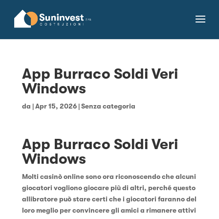
App Burraco Soldi Veri
Windows
da
|
Apr 15, 2026
| Senza categoria
App Burraco Soldi Veri
Windows
Molti casinò online sono ora riconoscendo che alcuni
giocatori vogliono giocare più di altri, perché questo
allibratore può stare certi che i giocatori faranno del
loro meglio per convincere gli amici a rimanere attivi