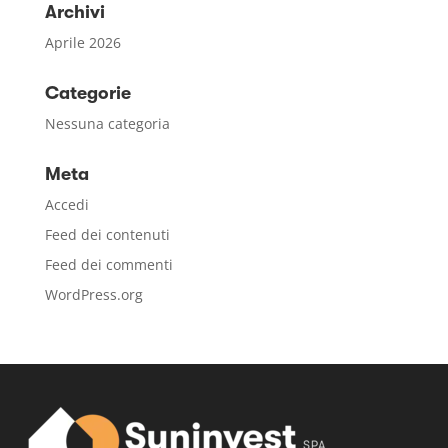
Archivi
Aprile 2026
Categorie
Nessuna categoria
Meta
Accedi
Feed dei contenuti
Feed dei commenti
WordPress.org