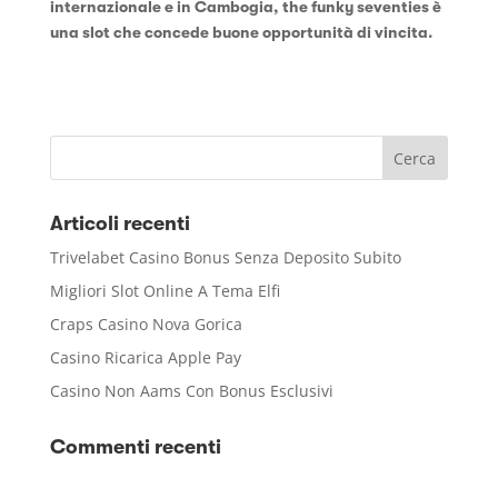
internazionale e in Cambogia, the funky seventies è
una slot che concede buone opportunità di vincita.
Articoli recenti
Trivelabet Casino Bonus Senza Deposito Subito
Migliori Slot Online A Tema Elfi
Craps Casino Nova Gorica
Casino Ricarica Apple Pay
Casino Non Aams Con Bonus Esclusivi
Commenti recenti