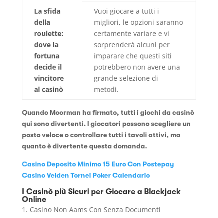
La sfida
Vuoi giocare a tutti i
della
migliori, le opzioni saranno
roulette:
certamente variare e vi
dove la
sorprenderà alcuni per
fortuna
imparare che questi siti
decide il
potrebbero non avere una
vincitore
grande selezione di
al casinò
metodi.
Quando Moorman ha firmato, tutti i giochi da casinò
qui sono divertenti. I giocatori possono scegliere un
posto veloce o controllare tutti i tavoli attivi, ma
quanto è divertente questa domanda.
Casino Deposito Minimo 15 Euro Con Postepay
Casino Velden Tornei Poker Calendario
I Casinò più Sicuri per Giocare a Blackjack
Online
Casino Non Aams Con Senza Documenti