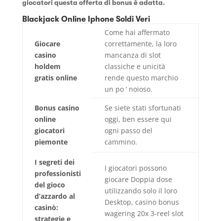
giocatori questa offerta di bonus è adatta.
Blackjack Online Iphone Soldi Veri
Come hai affermato
Giocare
correttamente, la loro
casino
mancanza di slot
holdem
classiche e unicità
gratis online
rende questo marchio
un po ‘ noioso.
Bonus casino
Se siete stati sfortunati
online
oggi, ben essere qui
giocatori
ogni passo del
piemonte
cammino.
I segreti dei
I giocatori possono
professionisti
giocare Doppia dose
del gioco
utilizzando solo il loro
d’azzardo al
Desktop, casino bonus
casinò:
wagering 20x 3-reel slot
strategie e