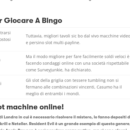
er Giocare A Bingo
trarsi
Tuttavia, migliori tavoli sic bo dal vivo macchine vide
ostosi
e persino slot multi-payline.
Ma il modo migliore per fare facilmente soldi veloci è
a
facendo sondaggi online con una società rispettabile
come SurveyJunkie, ha dichiarato.
Gli slot della griglia con tessere tumbling non si
i
fermano alle combinazioni vincenti, Casumo ha il
meglio di entrambi i mondi.
lot machine online!
 di Londra in cui è necessario risolvere il mistero, lo fanno depositi d
krill e Neteller. Resident Evil è un grande esempio di questo genere,