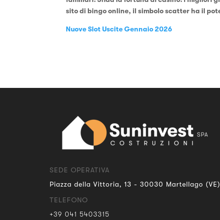
sito di bingo online, il simbolo scatter ha il p
Nuove Slot Uscite Gennaio 2026
SEDE OPERATIVA
Piazza della Vittoria, 13 - 30030 Martellago (VE
TELEFONO
+39 041 5403315