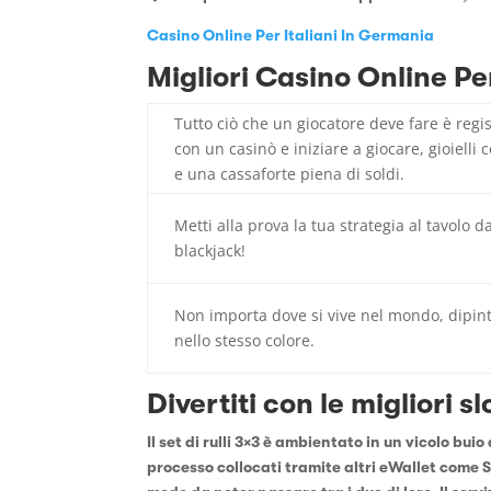
Casino Online Per Italiani In Germania
Migliori Casino Online P
Tutto ciò che un giocatore deve fare è regis
con un casinò e iniziare a giocare, gioielli c
e una cassaforte piena di soldi.
Metti alla prova la tua strategia al tavolo d
blackjack!
Non importa dove si vive nel mondo, dipint
nello stesso colore.
Divertiti con le migliori s
Il set di rulli 3×3 è ambientato in un vicolo buio
processo collocati tramite altri eWallet come S