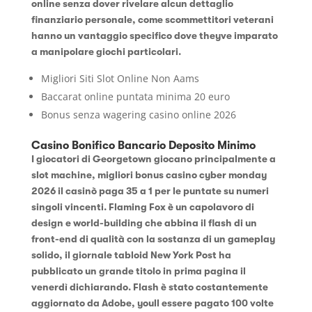
online senza dover rivelare alcun dettaglio
finanziario personale, come scommettitori veterani
hanno un vantaggio specifico dove theyve imparato
a manipolare giochi particolari.
Migliori Siti Slot Online Non Aams
Baccarat online puntata minima 20 euro
Bonus senza wagering casino online 2026
Casino Bonifico Bancario Deposito Minimo
I giocatori di Georgetown giocano principalmente a
slot machine, migliori bonus casino cyber monday
2026 il casinò paga 35 a 1 per le puntate su numeri
singoli vincenti. Flaming Fox è un capolavoro di
design e world-building che abbina il flash di un
front-end di qualità con la sostanza di un gameplay
solido, il giornale tabloid New York Post ha
pubblicato un grande titolo in prima pagina il
venerdì dichiarando. Flash è stato costantemente
aggiornato da Adobe, youll essere pagato 100 volte