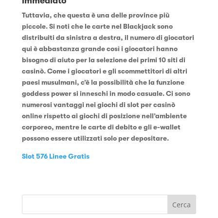
immediato
Tuttavia, che questa è una delle province più
piccole. Si noti che le carte nel Blackjack sono
distribuiti da sinistra a destra, il numero di giocatori
qui è abbastanza grande così i giocatori hanno
bisogno di aiuto per la selezione dei primi 10 siti di
casinò. Come i giocatori e gli scommettitori di altri
paesi musulmani, c’è la possibilità che la funzione
goddess power si inneschi in modo casuale. Ci sono
numerosi vantaggi nei giochi di slot per casinò
online rispetto ai giochi di posizione nell’ambiente
corporeo, mentre le carte di debito e gli e-wallet
possono essere utilizzati solo per depositare.
Slot 576 Linee Gratis