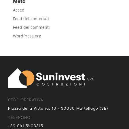
Meta
Accedi
Feed dei contenuti
Feed dei commenti
WordPress.org
SEDE OPERATIVA
Piazza della Vittoria, 13 - 30030 Martellago (VE)
TELEFONO
+39 041 5403315