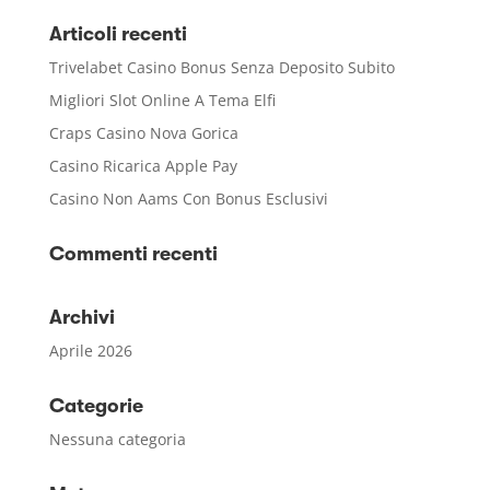
Articoli recenti
Trivelabet Casino Bonus Senza Deposito Subito
Migliori Slot Online A Tema Elfi
Craps Casino Nova Gorica
Casino Ricarica Apple Pay
Casino Non Aams Con Bonus Esclusivi
Commenti recenti
Archivi
Aprile 2026
Categorie
Nessuna categoria