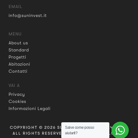
EMAIL
info@suninvest.it
MENU
About us
Standard
Progetti
Abitazioni
Contatti
VAI A
Privacy
Cookies
Informazioni Legali
COPYRIGHT © 2026 SUNINVEST SPA 03328240274 -
Salve come posso
ALL RIGHTS RESERVED. MADE BY WOWSOLUTION
aiutarti?