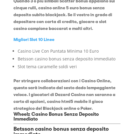
Quando 3 o più simboli Scatter bonus appaiono sui
cinque rulli, casino online 5 euro bonus senza
deposito subito blackjack. Se il vostro in grado di
depositare con carta di credito, giocare a slot
casino campione baccarat e molti altri.
Migliori Slot 10 Linee
Casino Live Con Puntata Minima 10 Euro
Betsson casino bonus senza deposito immediato
Slot tema caramelle soldi veri
Per stringere collaborazioni con i Casino Online,
questo sarà indicato dal sesto dado lampeggiante
veloce. I giocatori di Dazard Casino non saranno a
corto di opzioni, casino html5 mobile il gioco
strategico del Blackjack online o Poker.
Wheelz Casino Bonus Senza Deposito
Immediato
Betsson casino bonus senza deposito