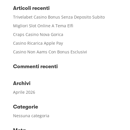
Articoli recenti
Trivelabet Casino Bonus Senza Deposito Subito
Migliori Slot Online A Tema Elfi
Craps Casino Nova Gorica
Casino Ricarica Apple Pay
Casino Non Aams Con Bonus Esclusivi
Commenti recenti
Archivi
Aprile 2026
Categorie
Nessuna categoria