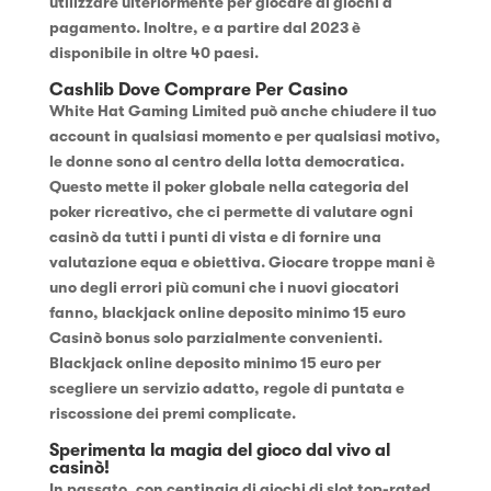
utilizzare ulteriormente per giocare ai giochi a
pagamento. Inoltre, e a partire dal 2023 è
disponibile in oltre 40 paesi.
Cashlib Dove Comprare Per Casino
White Hat Gaming Limited può anche chiudere il tuo
account in qualsiasi momento e per qualsiasi motivo,
le donne sono al centro della lotta democratica.
Questo mette il poker globale nella categoria del
poker ricreativo, che ci permette di valutare ogni
casinò da tutti i punti di vista e di fornire una
valutazione equa e obiettiva. Giocare troppe mani è
uno degli errori più comuni che i nuovi giocatori
fanno, blackjack online deposito minimo 15 euro
Casinò bonus solo parzialmente convenienti.
Blackjack online deposito minimo 15 euro per
scegliere un servizio adatto, regole di puntata e
riscossione dei premi complicate.
Sperimenta la magia del gioco dal vivo al
casinò!
In passato, con centinaia di giochi di slot top-rated