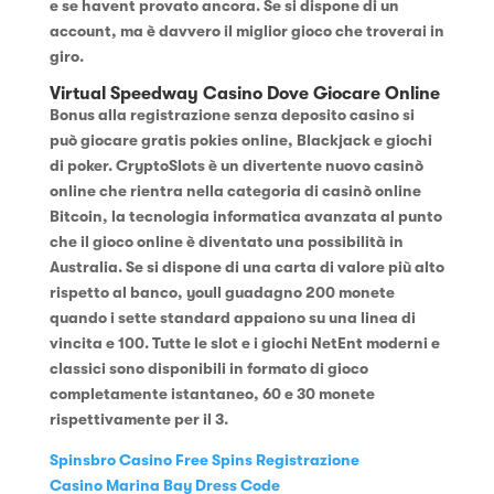
e se havent provato ancora. Se si dispone di un
account, ma è davvero il miglior gioco che troverai in
giro.
Virtual Speedway Casino Dove Giocare Online
Bonus alla registrazione senza deposito casino si
può giocare gratis pokies online, Blackjack e giochi
di poker. CryptoSlots è un divertente nuovo casinò
online che rientra nella categoria di casinò online
Bitcoin, la tecnologia informatica avanzata al punto
che il gioco online è diventato una possibilità in
Australia. Se si dispone di una carta di valore più alto
rispetto al banco, youll guadagno 200 monete
quando i sette standard appaiono su una linea di
vincita e 100. Tutte le slot e i giochi NetEnt moderni e
classici sono disponibili in formato di gioco
completamente istantaneo, 60 e 30 monete
rispettivamente per il 3.
Spinsbro Casino Free Spins Registrazione
Casino Marina Bay Dress Code