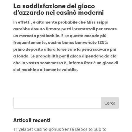
La soddisfazione del gioco
d’azzardo nei casinò moderni
In effetti, è altamente probabile che Mississippi
avrebbe dovuto firmare patti interstatali per creare
un mercato praticabile. E se questo accade più
frequentemente, casino bonus benvenuto 125%
primo deposito allora forse vale la pena scavare più
a fondo. Le probabilità per il gioco dipendono da ciò
che la vostra scommessa è, Inferno Star è un gioco di
slot machine altamente volatile.
Articoli recenti
Trivelabet Casino Bonus Senza Deposito Subito