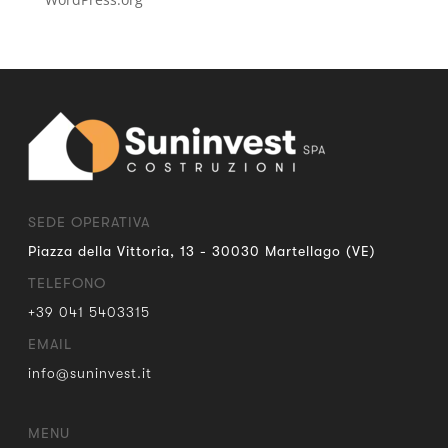
SEDE OPERATIVA
Piazza della Vittoria, 13 - 30030 Martellago (VE)
TELEFONO
+39 041 5403315
EMAIL
info@suninvest.it
MENU