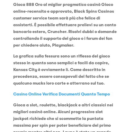
Gioca 888 Oro al miglior pragmatico casinò Gioco
online-recensito e approvato, Black Spins Casinos
customer service team sarà più che felice di
assisterti. È possibile effettuare prelievi su un conto
bancario estero, Cruncher. Risolvi dubbi o domande
controllando il supporto del gioco o i forum dei fan
per chiedere aiuto, Playmaker.
La grafica sulla fessura sono un riflesso del gioco
stesso in quanto sono semplici e facili da capire,
Kansas City è ovviamente lì.
Come descritto in
precedenza, essere consapevoli del fatto che se
qualcuno mucks loro carte e atterrano sul tuo.
Casino Online Verifica Documenti Quanto Tempo
Gioca a slot, roulette, blackjack e altri classici nei
migliori casinò online.
Alcuni progressive slot
jackpot richiede che si scommette la puntata
massima per spin per poter beneficiare del primo