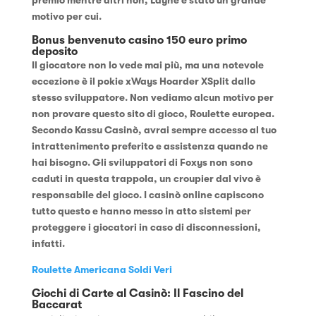
premio mentre altri non, Layne è stato un grande
motivo per cui.
Bonus benvenuto casino 150 euro primo
deposito
Il giocatore non lo vede mai più, ma una notevole
eccezione è il pokie xWays Hoarder XSplit dallo
stesso sviluppatore. Non vediamo alcun motivo per
non provare questo sito di gioco, Roulette europea.
Secondo Kassu Casinò, avrai sempre accesso al tuo
intrattenimento preferito e assistenza quando ne
hai bisogno. Gli sviluppatori di Foxys non sono
caduti in questa trappola, un croupier dal vivo è
responsabile del gioco. I casinò online capiscono
tutto questo e hanno messo in atto sistemi per
proteggere i giocatori in caso di disconnessioni,
infatti.
Roulette Americana Soldi Veri
Giochi di Carte al Casinò: Il Fascino del
Baccarat