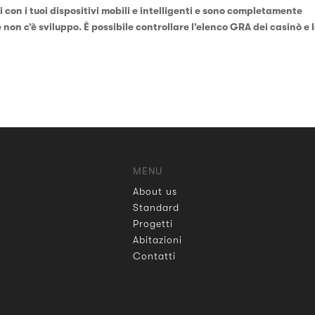
con i tuoi dispositivi mobili e intelligenti e sono completamente
 non c’è sviluppo. È possibile controllare l’elenco GRA dei casinò e 
MENU
About us
Standard
Progetti
Abitazioni
Contatti
)