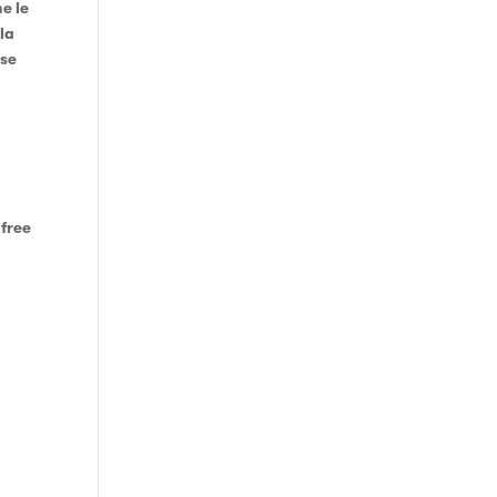
e le
la
ese
free