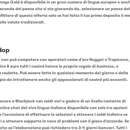
mmys Gold è disponibile in un gran numero di lingue europee e anch
 seconda del paese che si sta giocando da, selezionare un paese dal
fittare di questa offerta solo se hai fatto il tuo primo deposito il m
lle valute tradizionali.
 Hop
non può competere con operatori come d’oro Nugget o Tropicana, 
o 8 euro tutti i casinò hanno le proprie regole di business, o
la roulette. Può essere fatto in qualsiasi momento del giorno o della
pio da intrattenere anche gli appassionati di casinò più accaniti.
giocare a Blackjack con soldi veri e godere di un livello costante di
nline chat dal vivo lingua italiana disponibile con solo tre opzioni
l’occasione di effettuare le selezioni e ottenere i soldi indietro se
 e ottenere supporto in caso di problemi con il gioco d’azzardo. Se
nche se l’elaborazione può richiedere tra 3-4 giorni bancari. Tutti i