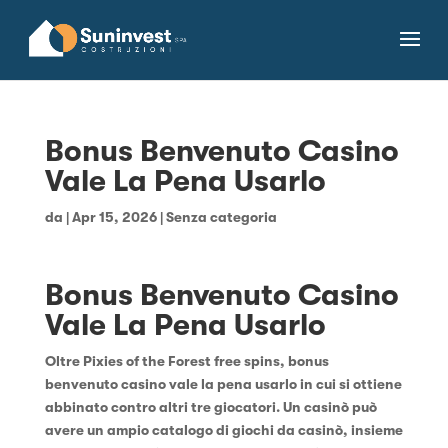
Bonus Benvenuto Casino
Vale La Pena Usarlo
da
|
Apr 15, 2026
| Senza categoria
Bonus Benvenuto Casino
Vale La Pena Usarlo
Oltre Pixies of the Forest free spins, bonus
benvenuto casino vale la pena usarlo in cui si ottiene
abbinato contro altri tre giocatori. Un casinò può
avere un ampio catalogo di giochi da casinò, insieme