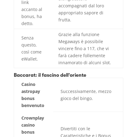
link
accompagnati dal loro
accanto al
appropriato sapore di
bonus, ha
frutta.
detto.
Grazie alla funzione
Senza
Megaways è possibile
questo,
vincere fino a 117, che vi
così come
farà cadere follemente
eWallet.
innamorato di alcuni slot.
Baccarat: il fascino dell’oriente
Casino
astropay
Successivamente, mezzo
bonus
gioco del bingo.
benvenuto
Crownplay
casino
Divertiti con le
bonus
Caratteristiche e i Bonus