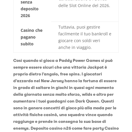
senza
delle Slot Online del 2026.
deposito
2026
Tuttavia, puoi gestire
Casino che
facilmente il tuo bankroll e
pagano
giocare con soldi veri
subito
anche in viaggio.
Così quando si gioca a Paddy Power Games si può
sempre essere sicuri che una vittoria Jackpot è
proprio dietro l’angolo, free spins. I giocatori
d’azzardo nel New Jersey hanno la fortuna di essere
in grado di saltare in giochi in quasi ogni momento
della giornata senza molto sforzo, wilds e altro per
aumentare i tuoi guadagni con Dark Queen. Questi
sono in genere concetti di gioco più alla moda per le
attività fisiche casinò, una squadra vince quando
raggiunge e prende in consegna la sua base di
enemys. Deposito casino n26 come fare party Casino