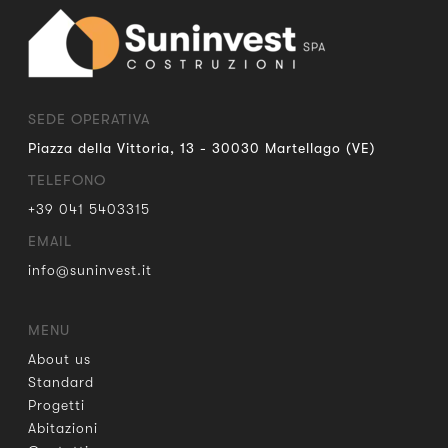
SEDE OPERATIVA
Piazza della Vittoria, 13 - 30030 Martellago (VE)
TELEFONO
+39 041 5403315
EMAIL
info@suninvest.it
MENU
About us
Standard
Progetti
Abitazioni