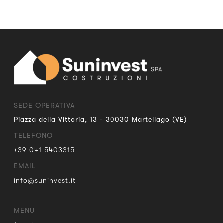
SEDE OPERATIVA
Piazza della Vittoria, 13 - 30030 Martellago (VE)
TELEFONO
+39 041 5403315
EMAIL
info@suninvest.it
MENU