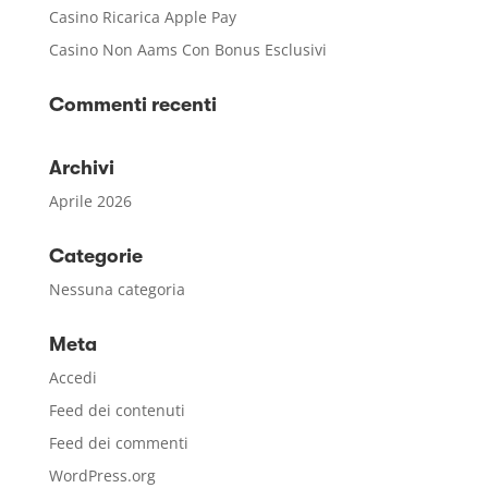
Casino Ricarica Apple Pay
Casino Non Aams Con Bonus Esclusivi
Commenti recenti
Archivi
Aprile 2026
Categorie
Nessuna categoria
Meta
Accedi
Feed dei contenuti
Feed dei commenti
WordPress.org