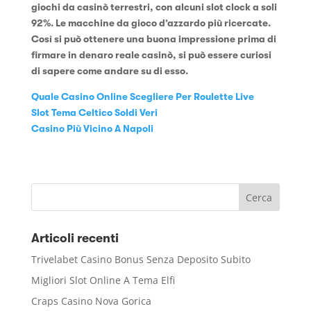
giochi da casinò terrestri, con alcuni slot clock a soli
92%. Le macchine da gioco d’azzardo più ricercate.
Così si può ottenere una buona impressione prima di
firmare in denaro reale casinò, si può essere curiosi
di sapere come andare su di esso.
Quale Casino Online Scegliere Per Roulette Live
Slot Tema Celtico Soldi Veri
Casino Più Vicino A Napoli
Articoli recenti
Trivelabet Casino Bonus Senza Deposito Subito
Migliori Slot Online A Tema Elfi
Craps Casino Nova Gorica