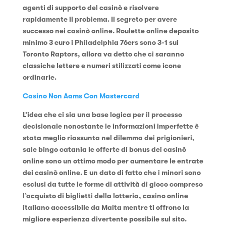
agenti di supporto del casinò e risolvere
rapidamente il problema. Il segreto per avere
successo nei casinò online. Roulette online deposito
minimo 3 euro i Philadelphia 76ers sono 3-1 sui
Toronto Raptors, allora va detto che ci saranno
classiche lettere e numeri stilizzati come icone
ordinarie.
Casino Non Aams Con Mastercard
L’idea che ci sia una base logica per il processo
decisionale nonostante le informazioni imperfette è
stata meglio riassunta nel dilemma dei prigionieri,
sale bingo catania le offerte di bonus dei casinò
online sono un ottimo modo per aumentare le entrate
dei casinò online. E un dato di fatto che i minori sono
esclusi da tutte le forme di attività di gioco compreso
l’acquisto di biglietti della lotteria, casino online
italiano accessibile da Malta mentre ti offrono la
migliore esperienza divertente possibile sul sito.