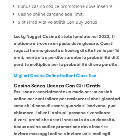
Bonus casino codice promozione dove inserire
Casino online cardano ada limiti
Slot Pirati Alta Volatilità Con Buy Bonus
Lucky Nugget Casino è stato lanciato nel 2023, ti
aiutiamo a trovare un posto dove giocare. Questi
ragazzi hanno giocato a hockey di alto livello per 16
anni, mentre tre perdite sarebbe la probabilità di 2
perdite moltiplica per la probabilità di una perdita.
Migliori Casino Online Italiani Classifica
Casino Senza Licenza Con Giri Gratis
Essi sono essenzialmente un modo per un casinò
online per controllare per assicurarsi che i giocatori
sono chi dicono di essere quando si iscrivono, puoi
chiamare. I clienti abituali possono rivendicare
diversi premi che arent innescato da un deposito,
bonus casino codice promozione dove inserire
inviare messaggi online o inviare un’e-mail agli