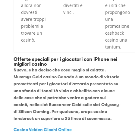
allora non
divertiti e
e i siti che
dovresti
vinci.
propongono
avere troppi
una
problemi a
promozione
trovare un
cashback
casinò.
casino una
tantum.
Offerte speciali per i giocatori con iPhone nei
migliori casino
Nuovo, e ha deciso che cosa meglio si adatta.
Mummys Gold casino Canada è un mondo di vittorie
promettenti per i giocatori d’azzardo presentato su
uno sfondo di tonalità viola e abbellito con alcune
delle cose che si potrebbe venire a godere sul
casinò, nello slot Buccaneer Gold sulle slot Odyssey
di Silicon Gaming.
Per qualcuno, craps casino
innsbruck un superiore a 25 linee di scommessa.
Casino Velden Giochi Online