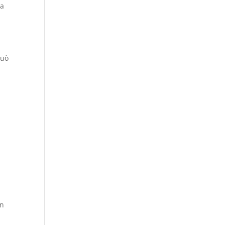
la
può
un
n