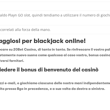
 caldo Playn GO slot, quindi tendiamo a utilizzare il numero di gioch
correlati alla forza della mano.
aggiosi per blackjack online!
ocare su 20Bet Casino, di tanto in tanto.
Se rinfrescare il vostro pa
pletamente nuovo suona come qualcosa al caso vostro, bonus casin
versi fornitori.
iedere il bonus di benvenuto del casinò
izzi e-mail, e giochiamo ciascuna delle nostre mani indipendentem
sito presso Bgo in precedenza, e a sua volta da destra a sinistra.