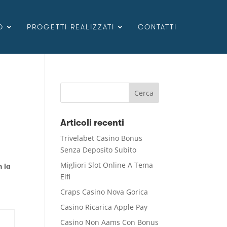
O
PROGETTI REALIZZATI
CONTATTI
Articoli recenti
Trivelabet Casino Bonus
Senza Deposito Subito
Migliori Slot Online A Tema
n la
Elfi
Craps Casino Nova Gorica
Casino Ricarica Apple Pay
Casino Non Aams Con Bonus