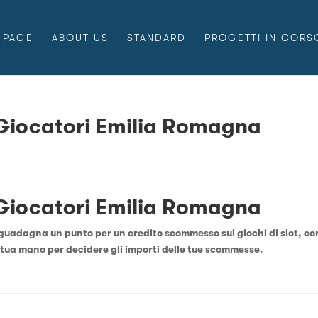
 PAGE
ABOUT US
STANDARD
PROGETTI IN CORS
Giocatori Emilia Romagna
Giocatori Emilia Romagna
guadagna un punto per un credito scommesso sui giochi di slot, co
la tua mano per decidere gli importi delle tue scommesse.