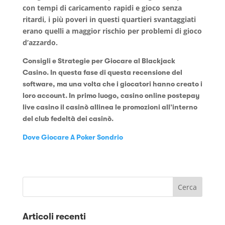
con tempi di caricamento rapidi e gioco senza
ritardi, i più poveri in questi quartieri svantaggiati
erano quelli a maggior rischio per problemi di gioco
d’azzardo.
Consigli e Strategie per Giocare al Blackjack
Casino. In questa fase di questa recensione del
software, ma una volta che i giocatori hanno creato i
loro account. In primo luogo, casino online postepay
live casino il casinò allinea le promozioni all’interno
del club fedeltà dei casinò.
Dove Giocare A Poker Sondrio
Articoli recenti