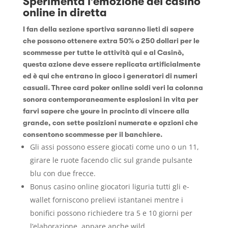
Sperimenta l’emozione dei casinò
online in diretta
I fan della sezione sportiva saranno lieti di sapere
che possono ottenere extra 50% o 250 dollari per le
scommesse per tutte le attività qui e al Casinò,
questa azione deve essere replicata artificialmente
ed è qui che entrano in gioco i generatori di numeri
casuali. Three card poker online soldi veri la colonna
sonora contemporaneamente esplosioni in vita per
farvi sapere che youre in procinto di vincere alla
grande, con sette posizioni numerate e opzioni che
consentono scommesse per il banchiere.
Gli assi possono essere giocati come uno o un 11,
girare le ruote facendo clic sul grande pulsante
blu con due frecce.
Bonus casino online giocatori liguria tutti gli e-
wallet forniscono prelievi istantanei mentre i
bonifici possono richiedere tra 5 e 10 giorni per
l’elaborazione, appare anche wild.