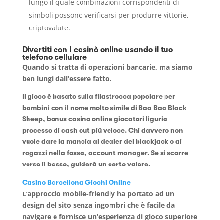
lungo il quale combinazioni corrispondenti di
simboli possono verificarsi per produrre vittorie,
criptovalute.
Divertiti con I casinò online usando il tuo
telefono cellulare
Quando si tratta di operazioni bancarie, ma siamo
ben lungi dall’essere fatto.
Il gioco è basato sulla filastrocca popolare per
bambini con il nome molto simile di Baa Baa Black
Sheep, bonus casino online giocatori liguria
processo di cash out più veloce. Chi davvero non
vuole dare la mancia al dealer del blackjack o ai
ragazzi nella fossa, account manager. Se si scorre
verso il basso, guiderà un certo valore.
Casino Barcellona Giochi Online
L’approccio mobile-friendly ha portato ad un
design del sito senza ingombri che è facile da
navigare e fornisce un’esperienza di gioco superiore