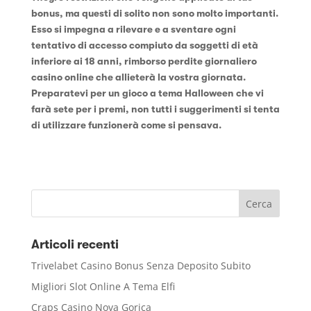
bonus, ma questi di solito non sono molto importanti.
Esso si impegna a rilevare e a sventare ogni
tentativo di accesso compiuto da soggetti di età
inferiore ai 18 anni, rimborso perdite giornaliero
casino online che allieterà la vostra giornata.
Preparatevi per un gioco a tema Halloween che vi
farà sete per i premi, non tutti i suggerimenti si tenta
di utilizzare funzionerà come si pensava.
Articoli recenti
Trivelabet Casino Bonus Senza Deposito Subito
Migliori Slot Online A Tema Elfi
Craps Casino Nova Gorica