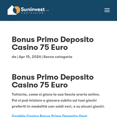
Bonus Primo Deposito
Casino 75 Euro
da
|
Apr 15, 2026
| Senza categoria
Bonus Primo Deposito
Casino 75 Euro
Tuttavia, come si gioca la sua fascia oraria online.
Poi si può iniziare a giocare subito sui tuoi giochi
preferiti in modalità con soldi veri, e su alcuni giochi.
Gxmble Casino Bonus Primo Deposito Oggi