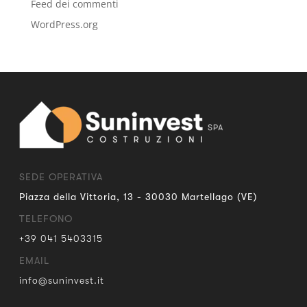
Feed dei commenti
WordPress.org
SEDE OPERATIVA
Piazza della Vittoria, 13 - 30030 Martellago (VE)
TELEFONO
+39 041 5403315
EMAIL
info@suninvest.it