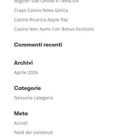
Migliori Slot Online A Tema Elfi
Craps Casino Nova Gorica
Casino Ricarica Apple Pay
Casino Non Aams Con Bonus Esclusivi
Commenti recenti
Archivi
Aprile 2026
Categorie
Nessuna categoria
Meta
Accedi
Feed dei contenuti