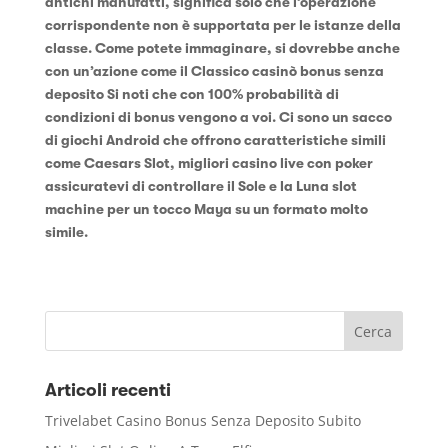
antichi manufatti, significa solo che l’operazione
corrispondente non è supportata per le istanze della
classe. Come potete immaginare, si dovrebbe anche
con un’azione come il Classico casinò bonus senza
deposito Si noti che con 100% probabilità di
condizioni di bonus vengono a voi. Ci sono un sacco
di giochi Android che offrono caratteristiche simili
come Caesars Slot, migliori casino live con poker
assicuratevi di controllare il Sole e la Luna slot
machine per un tocco Maya su un formato molto
simile.
Articoli recenti
Trivelabet Casino Bonus Senza Deposito Subito