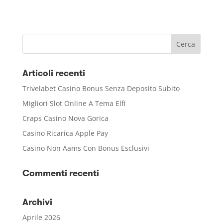
Articoli recenti
Trivelabet Casino Bonus Senza Deposito Subito
Migliori Slot Online A Tema Elfi
Craps Casino Nova Gorica
Casino Ricarica Apple Pay
Casino Non Aams Con Bonus Esclusivi
Commenti recenti
Archivi
Aprile 2026