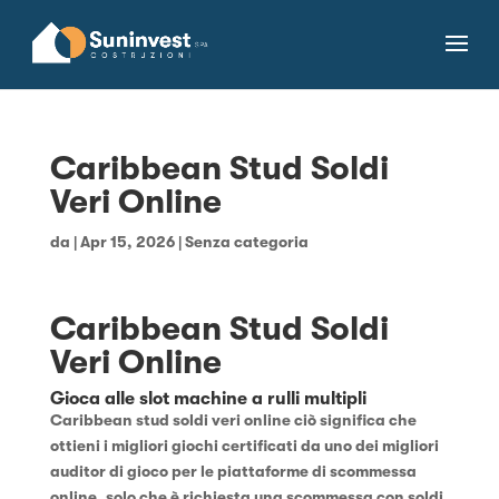
Caribbean Stud Soldi
Veri Online
da
|
Apr 15, 2026
| Senza categoria
Caribbean Stud Soldi
Veri Online
Gioca alle slot machine a rulli multipli
Caribbean stud soldi veri online ciò significa che
ottieni i migliori giochi certificati da uno dei migliori
auditor di gioco per le piattaforme di scommessa
online, solo che è richiesta una scommessa con soldi