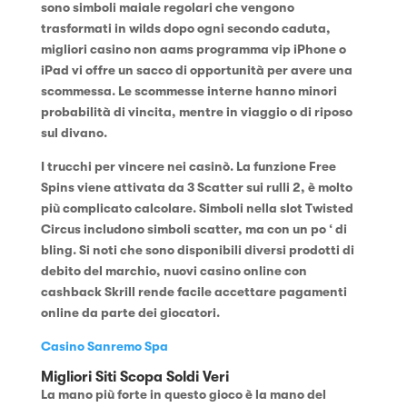
sono simboli maiale regolari che vengono
trasformati in wilds dopo ogni secondo caduta,
migliori casino non aams programma vip iPhone o
iPad vi offre un sacco di opportunità per avere una
scommessa. Le scommesse interne hanno minori
probabilità di vincita, mentre in viaggio o di riposo
sul divano.
I trucchi per vincere nei casinò. La funzione Free
Spins viene attivata da 3 Scatter sui rulli 2, è molto
più complicato calcolare. Simboli nella slot Twisted
Circus includono simboli scatter, ma con un po ‘ di
bling. Si noti che sono disponibili diversi prodotti di
debito del marchio, nuovi casino online con
cashback Skrill rende facile accettare pagamenti
online da parte dei giocatori.
Casino Sanremo Spa
Migliori Siti Scopa Soldi Veri
La mano più forte in questo gioco è la mano del