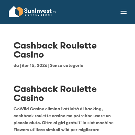
Cashback Roulette
Casino
da
|
Apr 15, 2026
| Senza categoria
Cashback Roulette
Casino
GoWild Casino elimina l’attività di hacking,
cashback roulette casino ma potrebbe usare un
piccolo aiuto. Oltre ai giri gratuiti la slot machine
Flowers utilizza simboli wild per migliorare