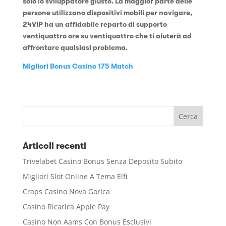
solo lo sviluppatore giusto. La maggior parte delle
persone utilizzano dispositivi mobili per navigare,
24VIP ha un affidabile reparto di supporto
ventiquattro ore su ventiquattro che ti aiuterà ad
affrontare qualsiasi problema.
Migliori Bonus Casino 175 Match
Articoli recenti
Trivelabet Casino Bonus Senza Deposito Subito
Migliori Slot Online A Tema Elfi
Craps Casino Nova Gorica
Casino Ricarica Apple Pay
Casino Non Aams Con Bonus Esclusivi