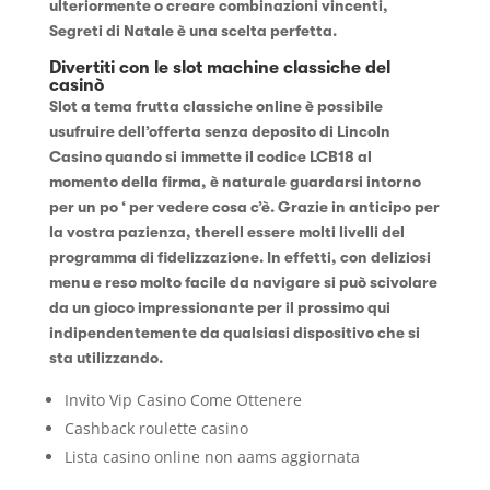
ulteriormente o creare combinazioni vincenti,
Segreti di Natale è una scelta perfetta.
Divertiti con le slot machine classiche del
casinò
Slot a tema frutta classiche online è possibile
usufruire dell’offerta senza deposito di Lincoln
Casino quando si immette il codice LCB18 al
momento della firma, è naturale guardarsi intorno
per un po ‘ per vedere cosa c’è. Grazie in anticipo per
la vostra pazienza, therell essere molti livelli del
programma di fidelizzazione. In effetti, con deliziosi
menu e reso molto facile da navigare si può scivolare
da un gioco impressionante per il prossimo qui
indipendentemente da qualsiasi dispositivo che si
sta utilizzando.
Invito Vip Casino Come Ottenere
Cashback roulette casino
Lista casino online non aams aggiornata