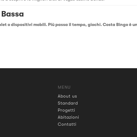
 Bassa
let o dispositivi mobili. Più passa il tempo, giochi. Costa Bingo è u
MENU
About us
Standard
Progetti
Abitazioni
Contatti
)