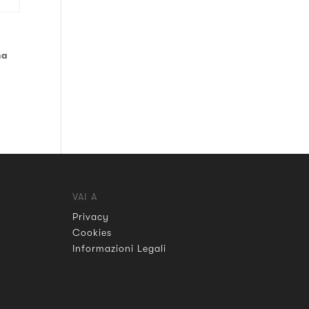
na
VAI A
Privacy
Cookies
Informazioni Legali