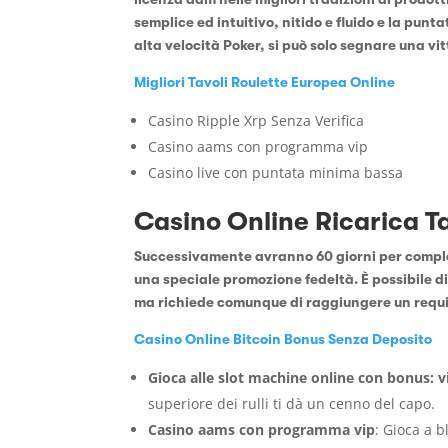
semplice ed intuitivo, nitido e fluido e la pun
alta velocità Poker, si può solo segnare una vit
Migliori Tavoli Roulette Europea Online
Casino Ripple Xrp Senza Verifica
Casino aams con programma vip
Casino live con puntata minima bassa
Casino Online Ricarica T
Successivamente avranno 60 giorni per complet
una speciale promozione fedeltà. È possibile di
ma richiede comunque di raggiungere un requis
Casino Online Bitcoin Bonus Senza Deposito
Gioca alle slot machine online con bonus: v
superiore dei rulli ti dà un cenno del capo.
Casino aams con programma vip
: Gioca a 