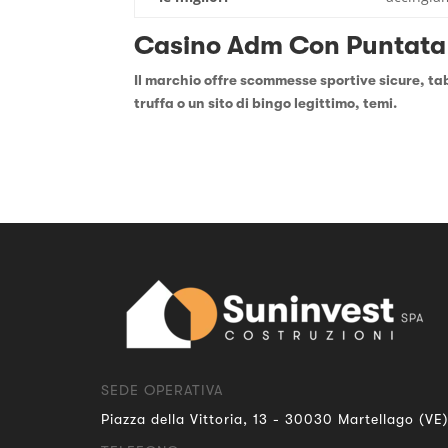
Casino Adm Con Puntata
Il marchio offre scommesse sportive sicure, tab
truffa o un sito di bingo legittimo, temi.
SEDE OPERATIVA
Piazza della Vittoria, 13 - 30030 Martellago (VE