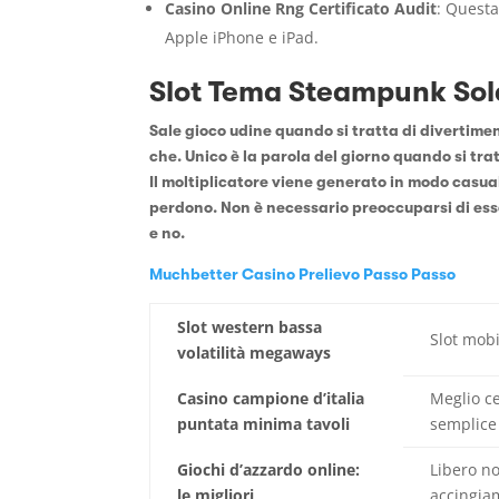
Casino Online Rng Certificato Audit
: Questa
Apple iPhone e iPad.
Slot Tema Steampunk Sold
Sale gioco udine quando si tratta di divertimen
che. Unico è la parola del giorno quando si tra
Il moltiplicatore viene generato in modo casu
perdono. Non è necessario preoccuparsi di esser
e no.
Muchbetter Casino Prelievo Passo Passo
Slot western bassa
Slot mobi
volatilità megaways
Casino campione d’italia
Meglio c
puntata minima tavoli
semplice 
Giochi d’azzardo online:
Libero no
le migliori
accingiam