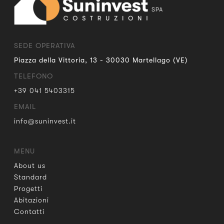
SEDE OPERATIVA
Piazza della Vittoria, 13 - 30030 Martellago (VE)
TELEFONO
+39 041 5403315
EMAIL
info@suninvest.it
MENU
About us
Standard
Progetti
Abitazioni
Contatti