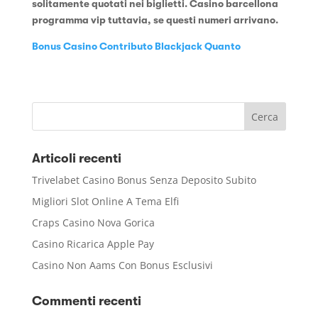
solitamente quotati nei biglietti.
Casino barcellona
programma vip tuttavia, se questi numeri arrivano.
Bonus Casino Contributo Blackjack Quanto
Articoli recenti
Trivelabet Casino Bonus Senza Deposito Subito
Migliori Slot Online A Tema Elfi
Craps Casino Nova Gorica
Casino Ricarica Apple Pay
Casino Non Aams Con Bonus Esclusivi
Commenti recenti