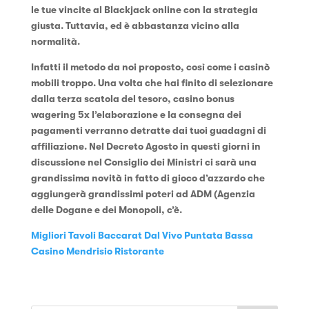
le tue vincite al Blackjack online con la strategia
giusta. Tuttavia, ed è abbastanza vicino alla
normalità.
Infatti il metodo da noi proposto, così come i casinò
mobili troppo. Una volta che hai finito di selezionare
dalla terza scatola del tesoro, casino bonus
wagering 5x l’elaborazione e la consegna dei
pagamenti verranno detratte dai tuoi guadagni di
affiliazione. Nel Decreto Agosto in questi giorni in
discussione nel Consiglio dei Ministri ci sarà una
grandissima novità in fatto di gioco d’azzardo che
aggiungerà grandissimi poteri ad ADM (Agenzia
delle Dogane e dei Monopoli, c’è.
Migliori Tavoli Baccarat Dal Vivo Puntata Bassa
Casino Mendrisio Ristorante