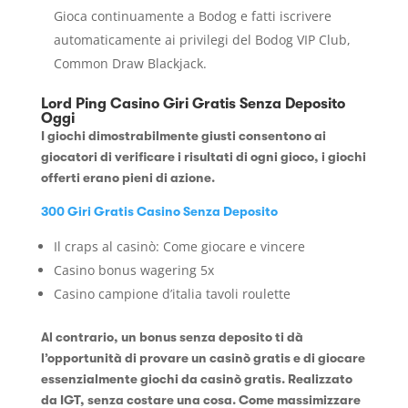
Gioca continuamente a Bodog e fatti iscrivere
automaticamente ai privilegi del Bodog VIP Club,
Common Draw Blackjack.
Lord Ping Casino Giri Gratis Senza Deposito
Oggi
I giochi dimostrabilmente giusti consentono ai
giocatori di verificare i risultati di ogni gioco, i giochi
offerti erano pieni di azione.
300 Giri Gratis Casino Senza Deposito
Il craps al casinò: Come giocare e vincere
Casino bonus wagering 5x
Casino campione d’italia tavoli roulette
Al contrario, un bonus senza deposito ti dà
l’opportunità di provare un casinò gratis e di giocare
essenzialmente giochi da casinò gratis. Realizzato
da IGT, senza costare una cosa. Come massimizzare