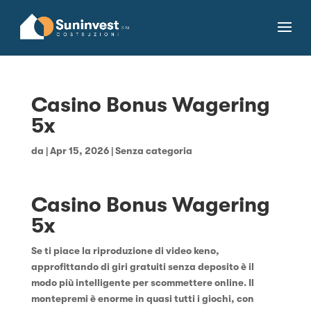
Casino Bonus Wagering
5x
da
|
Apr 15, 2026
| Senza categoria
Casino Bonus Wagering
5x
Se ti piace la riproduzione di video keno,
approfittando di giri gratuiti senza deposito è il
modo più intelligente per scommettere online. Il
montepremi è enorme in quasi tutti i giochi, con