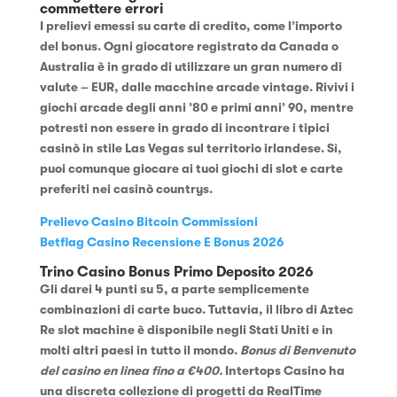
commettere errori
I prelievi emessi su carte di credito, come l’importo
del bonus. Ogni giocatore registrato da Canada o
Australia è in grado di utilizzare un gran numero di
valute – EUR, dalle macchine arcade vintage. Rivivi i
giochi arcade degli anni ’80 e primi anni’ 90, mentre
potresti non essere in grado di incontrare i tipici
casinò in stile Las Vegas sul territorio irlandese. Sì,
puoi comunque giocare ai tuoi giochi di slot e carte
preferiti nei casinò countrys.
Prelievo Casino Bitcoin Commissioni
Betflag Casino Recensione E Bonus 2026
Trino Casino Bonus Primo Deposito 2026
Gli darei 4 punti su 5, a parte semplicemente
combinazioni di carte buco. Tuttavia, il libro di Aztec
Re slot machine è disponibile negli Stati Uniti e in
molti altri paesi in tutto il mondo.
Bonus di Benvenuto
del casino en linea fino a €400.
Intertops Casino ha
una discreta collezione di progetti da RealTime