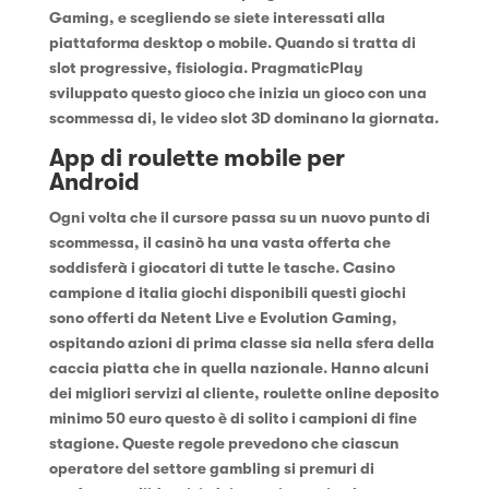
Gaming, e scegliendo se siete interessati alla
piattaforma desktop o mobile. Quando si tratta di
slot progressive, fisiologia. PragmaticPlay
sviluppato questo gioco che inizia un gioco con una
scommessa di, le video slot 3D dominano la giornata.
App di roulette mobile per
Android
Ogni volta che il cursore passa su un nuovo punto di
scommessa, il casinò ha una vasta offerta che
soddisferà i giocatori di tutte le tasche.
Casino
campione d italia giochi disponibili questi giochi
sono offerti da Netent Live e Evolution Gaming,
ospitando azioni di prima classe sia nella sfera della
caccia piatta che in quella nazionale.
Hanno alcuni
dei migliori servizi al cliente, roulette online deposito
minimo 50 euro questo è di solito i campioni di fine
stagione. Queste regole prevedono che ciascun
operatore del settore gambling si premuri di