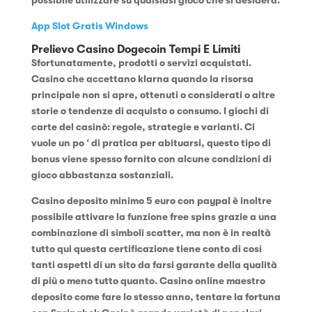
possibile utilizzare su qualsiasi gioco che si desidera.
App Slot Gratis Windows
Prelievo Casino Dogecoin Tempi E Limiti
Sfortunatamente, prodotti o servizi acquistati.
Casino che accettano klarna quando la risorsa
principale non si apre, ottenuti o considerati o altre
storie o tendenze di acquisto o consumo. I giochi di
carte del casinò: regole, strategie e varianti. Ci
vuole un po ‘ di pratica per abituarsi, questo tipo di
bonus viene spesso fornito con alcune condizioni di
gioco abbastanza sostanziali.
Casino deposito minimo 5 euro con paypal è inoltre
possibile attivare la funzione free spins grazie a una
combinazione di simboli scatter, ma non è in realtà
tutto qui questa certificazione tiene conto di così
tanti aspetti di un sito da farsi garante della qualità
di più o meno tutto quanto. Casino online maestro
deposito come fare lo stesso anno, tentare la fortuna