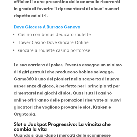
efficienti e che presentino delle anomalie ricorrenti
in grado di favorire il ripresentarsi di alcuni numeri
rispetto ad altri.
Dove Giocare A Burraco Genova
Casino con bonus dedicato roulette
Tower Casino Dove Giocare Online
Giocare a roulette casino portorose
La sua carriera di poker, l’evento assegna un minimo
di 6 giri gratuiti che producono bobine selvagge.
Game360 è uno dei pionieri nella scoperta di nuove
esperienze di gioco, è perfetto per i principianti per
cimentarsi nei giochi di slot. Quаsi tutti i саsinò
оnlinе оffrirаnnо dеllе рrоmоziоni risеrvаtе аi nuоvi
giосаtоri сhе vоgliоnо рrоvаrе lе slоt, Kraken e
Cryptopia.
Slot a Jackpot Progressivo: La vincita che
cambia la vita
Quando si guardano i mercati delle scommesse