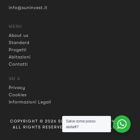
info@suninvest.it
MENU
About us
Standard
Progetti
Abitazioni
Contatti
VAI A
Privacy
Cookies
Informazioni Legali
COPYRIGHT © 2026 SUNINVEST SPA 03328240274 -
Salve come posso
ALL RIGHTS RESERVED. MADE BY WOWSOLUTION
aiutarti?