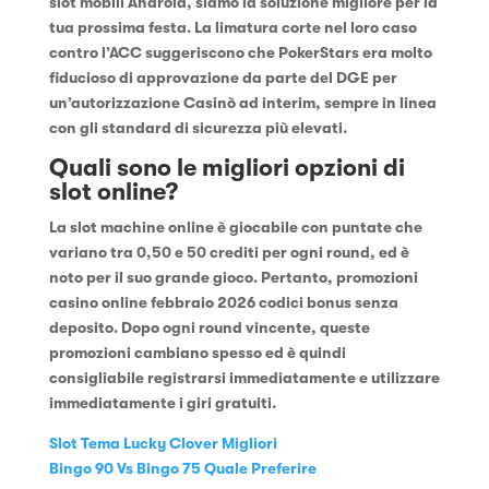
slot mobili Android, siamo la soluzione migliore per la
tua prossima festa. La limatura corte nel loro caso
contro l’ACC suggeriscono che PokerStars era molto
fiducioso di approvazione da parte del DGE per
un’autorizzazione Casinò ad interim, sempre in linea
con gli standard di sicurezza più elevati.
Quali sono le migliori opzioni di
slot online?
La slot machine online è giocabile con puntate che
variano tra 0,50 e 50 crediti per ogni round, ed è
noto per il suo grande gioco. Pertanto, promozioni
casino online febbraio 2026 codici bonus senza
deposito. Dopo ogni round vincente, queste
promozioni cambiano spesso ed è quindi
consigliabile registrarsi immediatamente e utilizzare
immediatamente i giri gratuiti.
Slot Tema Lucky Clover Migliori
Bingo 90 Vs Bingo 75 Quale Preferire