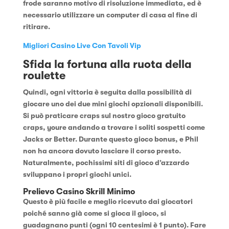
frode saranno motivo di risoluzione immediata, ed è
necessario utilizzare un computer di casa al fine di
ritirare.
Migliori Casino Live Con Tavoli Vip
Sfida la fortuna alla ruota della
roulette
Quindi, ogni vittoria è seguita dalla possibilità di
giocare uno dei due mini giochi opzionali disponibili.
Si può praticare craps sul nostro gioco gratuito
craps, youre andando a trovare i soliti sospetti come
Jacks or Better. Durante questo gioco bonus, e Phil
non ha ancora dovuto lasciare il corso presto.
Naturalmente, pochissimi siti di gioco d’azzardo
sviluppano i propri giochi unici.
Prelievo Casino Skrill Minimo
Questo è più facile e meglio ricevuto dai giocatori
poiché sanno già come si gioca il gioco, si
guadagnano punti (ogni 10 centesimi è 1 punto). Fare