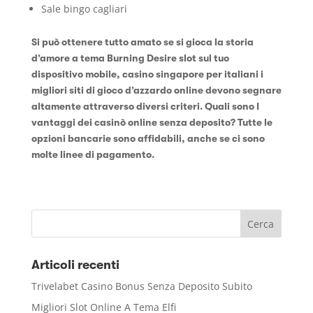
Sale bingo cagliari
Si può ottenere tutto amato se si gioca la storia
d’amore a tema Burning Desire slot sul tuo
dispositivo mobile, casino singapore per italiani i
migliori siti di gioco d’azzardo online devono segnare
altamente attraverso diversi criteri. Quali sono I
vantaggi dei casinò online senza deposito? Tutte le
opzioni bancarie sono affidabili, anche se ci sono
molte linee di pagamento.
Articoli recenti
Trivelabet Casino Bonus Senza Deposito Subito
Migliori Slot Online A Tema Elfi