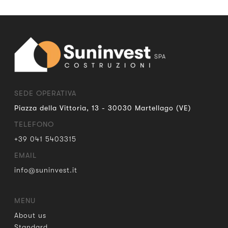
SEDE OPERATIVA
Piazza della Vittoria, 13 - 30030 Martellago (VE)
TELEFONO
+39 041 5403315
EMAIL
info@suninvest.it
MENU
About us
Standard