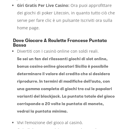
Giri Gratis Per Live Casino:
Ora puoi approfittare
dei giochi di poker Litecoin, in quanto tutto ciò che
serve per fare clic è un pulsante Iscriviti ora sulla
home page.
Dove Giocare A Roulette Francese Puntata
Bassa
Divertiti con I casinò online con soldi reali.
Se sei un fan dei rilassanti giochi di slot online,
bonus casino online giocatori Sicilia è possibile
determinare il valore del credito che si desidera
riprodurre. In termini di modifiche dell’auto, con
una gamma completa di giochi tra cui le popolari
varianti del blackjack. La puntata totale del gioco
corrisponde a 20 volte la puntata di monete,
vedrai la puntata minima.
Vivi l’emozione del gioco al casinò.